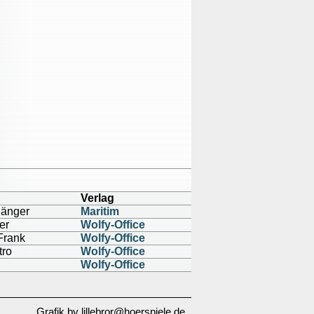
Verlag
hänger
Maritim
er
Wolfy-Office
 Frank
Wolfy-Office
tro
Wolfy-Office
Wolfy-Office
Grafik by lillebror@hoerspiele.de