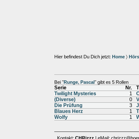
Hier befindest Du Dich jetzt:
Home
〉
Hörs
Bei "
Runge, Pascal
" gibt es 5 Rollen
Serie
Nr.
T
Twilight Mysteries
1
C
(Diverse)
0
V
Die Prüfung
3
J
Blaues Herz
1
T
Wolfy
1
W
Kontakt:
CHRizzz
| eMail: chrizzz@hoer