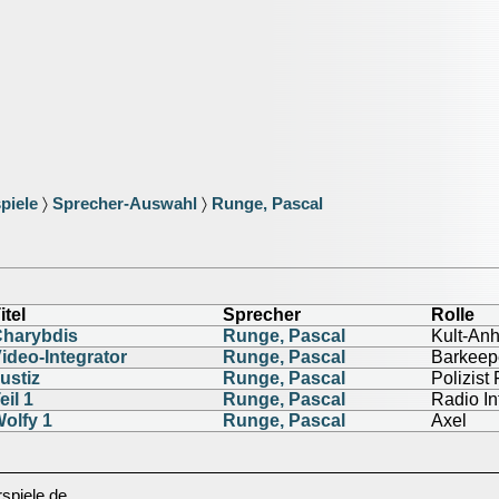
piele
〉
Sprecher-Auswahl
〉
Runge, Pascal
itel
Sprecher
Rolle
harybdis
Runge, Pascal
Kult-An
ideo-Integrator
Runge, Pascal
Barkeep
ustiz
Runge, Pascal
Polizist
eil 1
Runge, Pascal
Radio In
olfy 1
Runge, Pascal
Axel
spiele.de