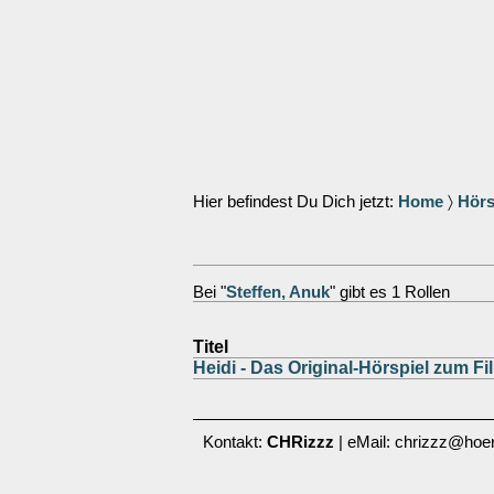
Hier befindest Du Dich jetzt:
Home
〉
Hörs
Bei "
Steffen, Anuk
" gibt es 1 Rollen
Titel
Heidi - Das Original-Hörspiel zum Fi
Kontakt:
CHRizzz
| eMail: chrizzz@hoer