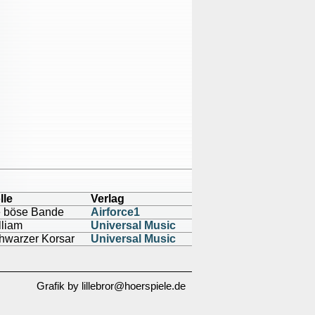
lle
Verlag
e böse Bande
Airforce1
lliam
Universal Music
hwarzer Korsar
Universal Music
Grafik by lillebror@hoerspiele.de