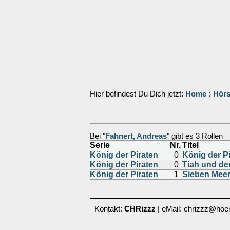
Hier befindest Du Dich jetzt:
Home
〉
Hörs
Bei "
Fahnert, Andreas
" gibt es 3 Rollen
Serie
Nr.
Titel
König der Piraten
0
König der Pi
König der Piraten
0
Tiah und de
König der Piraten
1
Sieben Meer
Kontakt:
CHRizzz
| eMail: chrizzz@hoer