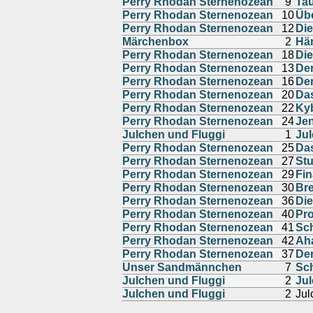
Perry Rhodan Sternenozean
9
Ta
Perry Rhodan Sternenozean
10
Übe
Perry Rhodan Sternenozean
12
Di
Märchenbox
2
Hän
Perry Rhodan Sternenozean
18
Die
Perry Rhodan Sternenozean
13
Der
Perry Rhodan Sternenozean
16
Der
Perry Rhodan Sternenozean
20
Das
Perry Rhodan Sternenozean
22
Ky
Perry Rhodan Sternenozean
24
Jen
Julchen und Fluggi
1
Jul
Perry Rhodan Sternenozean
25
Da
Perry Rhodan Sternenozean
27
Stu
Perry Rhodan Sternenozean
29
Fin
Perry Rhodan Sternenozean
30
Br
Perry Rhodan Sternenozean
36
Di
Perry Rhodan Sternenozean
40
Pro
Perry Rhodan Sternenozean
41
Sc
Perry Rhodan Sternenozean
42
Ah
Perry Rhodan Sternenozean
37
De
Unser Sandmännchen
7
Sch
Julchen und Fluggi
2
Jul
Julchen und Fluggi
2
Jul