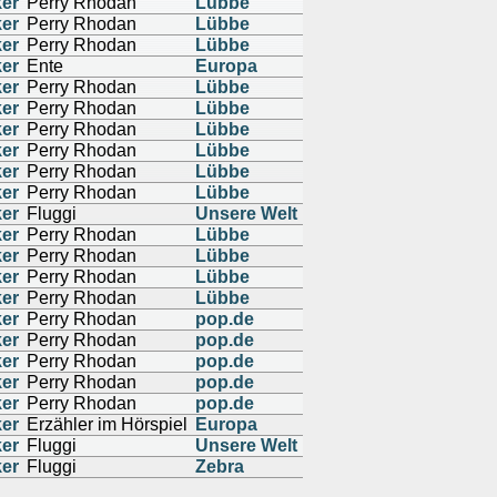
ker
Perry Rhodan
Lübbe
ker
Perry Rhodan
Lübbe
ker
Perry Rhodan
Lübbe
ker
Ente
Europa
ker
Perry Rhodan
Lübbe
ker
Perry Rhodan
Lübbe
ker
Perry Rhodan
Lübbe
ker
Perry Rhodan
Lübbe
ker
Perry Rhodan
Lübbe
ker
Perry Rhodan
Lübbe
ker
Fluggi
Unsere Welt
ker
Perry Rhodan
Lübbe
ker
Perry Rhodan
Lübbe
ker
Perry Rhodan
Lübbe
ker
Perry Rhodan
Lübbe
ker
Perry Rhodan
pop.de
ker
Perry Rhodan
pop.de
ker
Perry Rhodan
pop.de
ker
Perry Rhodan
pop.de
ker
Perry Rhodan
pop.de
ker
Erzähler im Hörspiel
Europa
ker
Fluggi
Unsere Welt
ker
Fluggi
Zebra