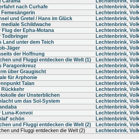
u Carama
Lechtenbrink, Vol
rfahrt nach Curhafe
Lechtenbrink, Vol
e Femesängerin
Lechtenbrink, Vol
sel und Gretel / Hans im Glück
Lechtenbrink, Vol
 mediale Schildwache
Lechtenbrink, Vol
 Flug der Epha-Motana
Lechtenbrink, Vol
 Todbringer
Lechtenbrink, Vol
 Land unter dem Teich
Lechtenbrink, Vol
bb-Jäger
Lechtenbrink, Vol
seits der Hoffnung
Lechtenbrink, Vol
chen und Fluggi entdecken die Welt (1)
Lechtenbrink, Vol
s Paragonkreuz
Lechtenbrink, Vol
rm über Graugischt
Lechtenbrink, Vol
ale für Arphonie
Lechtenbrink, Vol
ennpunkt Talan
Lechtenbrink, Vol
e Rückkehr
Lechtenbrink, Vol
tokolle der Unsterblichen
Lechtenbrink, Vol
hlacht um das Sol-System
Lechtenbrink, Vol
andaba
Lechtenbrink, Vol
r Luna-Konvoi
Lechtenbrink, Vol
laf' schön
Lechtenbrink, Vol
chen und Fluggi entdecken die Welt (2)
Lechtenbrink, Vol
chen und Fluggi entdecken die Welt (2)
Lechtenbrink, Vol