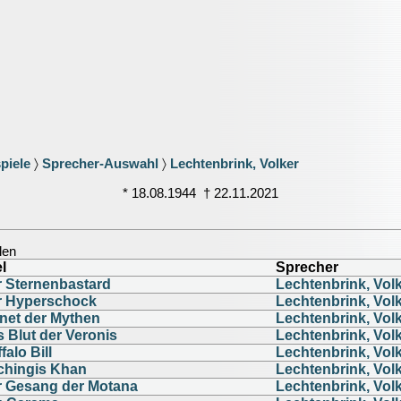
piele
〉
Sprecher-Auswahl
〉
Lechtenbrink, Volker
* 18.08.1944 † 22.11.2021
len
el
Sprecher
 Sternenbastard
Lechtenbrink, Vol
r Hyperschock
Lechtenbrink, Vol
net der Mythen
Lechtenbrink, Vol
 Blut der Veronis
Lechtenbrink, Vol
falo Bill
Lechtenbrink, Vol
chingis Khan
Lechtenbrink, Vol
r Gesang der Motana
Lechtenbrink, Vol