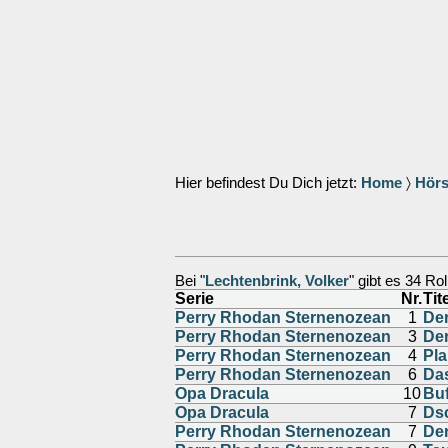
Hier befindest Du Dich jetzt:
Home
〉
Hörs
Bei "
Lechtenbrink, Volker
" gibt es 34 Rol
Serie
Nr.
Tit
Perry Rhodan Sternenozean
1
Der
Perry Rhodan Sternenozean
3
De
Perry Rhodan Sternenozean
4
Pla
Perry Rhodan Sternenozean
6
Das
Opa Dracula
10
Buf
Opa Dracula
7
Ds
Perry Rhodan Sternenozean
7
De