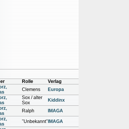
er
Rolle
Verlag
rz,
Clemens
Europa
as
rz,
Sox / alter
Kiddinx
as
Sox
rz,
Ralph
IMAGA
as
rz,
''Unbekannt''
IMAGA
as