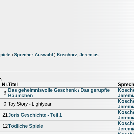
piele
〉
Sprecher-Auswahl
〉
Koschorz, Jeremias
n
Nr.
Titel
Sprech
Das geheimnisvolle Geschenk / Das gerupfte
Koscho
3
Bäumchen
Jeremi
Koscho
0
Toy Story - Lightyear
Jeremi
Koscho
21
Joris Geschichte - Teil 1
Jeremi
Koscho
12
Tödliche Spiele
Jeremi