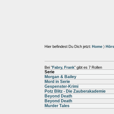
Hier befindest Du Dich jetzt:
Home
〉
Hörs
Bei "
Fabry, Frank
" gibt es 7 Rollen
Serie
Morgan & Bailey
Mord in Serie
Gespenster-Krimi
Potz Blitz - Die Zauberakademie
Beyond Death
Beyond Death
Murder Tales