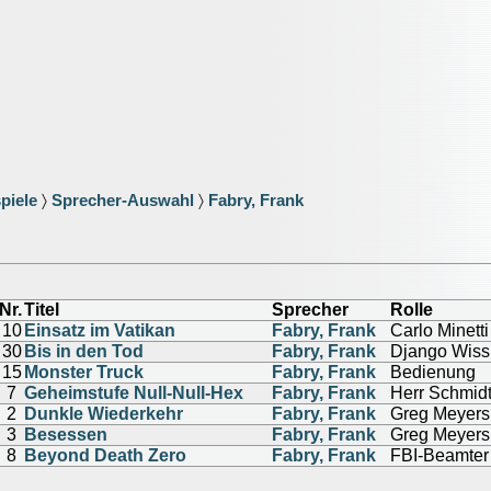
piele
〉
Sprecher-Auswahl
〉
Fabry, Frank
Nr.
Titel
Sprecher
Rolle
10
Einsatz im Vatikan
Fabry, Frank
Carlo Minetti
30
Bis in den Tod
Fabry, Frank
Django Wis
15
Monster Truck
Fabry, Frank
Bedienung
7
Geheimstufe Null-Null-Hex
Fabry, Frank
Herr Schmid
2
Dunkle Wiederkehr
Fabry, Frank
Greg Meyers
3
Besessen
Fabry, Frank
Greg Meyers
8
Beyond Death Zero
Fabry, Frank
FBI-Beamter