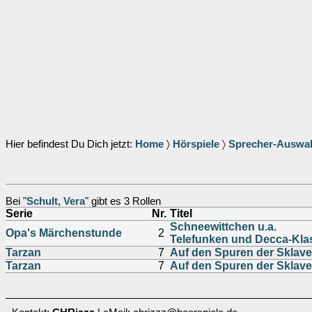
Hier befindest Du Dich jetzt:
Home
〉
Hörspiele
〉
Sprecher-Auswa
Bei "
Schult, Vera
" gibt es 3 Rollen
Serie
Nr.
Titel
Schneewittchen u.a.
Opa's Märchenstunde
2
Telefunken und Decca-Kla
Tarzan
7
Auf den Spuren der Sklave
Tarzan
7
Auf den Spuren der Sklave