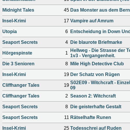
Midnight Tales
45
Das Monster aus dem Bern
Insel-Krimi
17
Vampire auf Amrum
Utopia
6
Entscheidung in Down Un
Seaport Secrets
4
Die blaurote Briefmarke
Hellweg - Die Strasse der T
Hörgespinste
1
1v3 - Vergangenheit.
Die 3 Senioren
8
Mile High Detective Club
Insel-Krimi
19
Der Schatz von Rügen
S02E09 - Witchcraft - Einze
Cliffhanger Tales
19
09
Cliffhanger Tales
2
Season 2: Witchcraft
Seaport Secrets
8
Die geisterhafte Gestalt
Seaport Secrets
11
Rätselhafte Runen
Insel-Krimi
25
Todesschrei auf Ruden