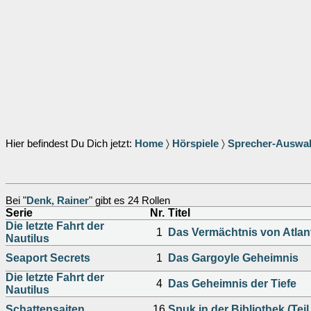
Hier befindest Du Dich jetzt:
Home
〉
Hörspiele
〉
Sprecher-Auswa
Bei "
Denk, Rainer
" gibt es 24 Rollen
Serie
Nr.
Titel
Die letzte Fahrt der
1
Das Vermächtnis von Atlan
Nautilus
Seaport Secrets
1
Das Gargoyle Geheimnis
Die letzte Fahrt der
4
Das Geheimnis der Tiefe
Nautilus
Schattensaiten
16
Spuk in der Bibliothek (Teil