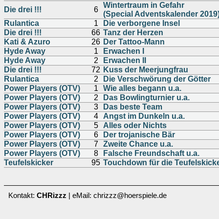
Wintertraum in Gefahr
Die drei !!!
6
(Special Adventskalender 2019
Rulantica
1
Die verborgene Insel
Die drei !!!
66
Tanz der Herzen
Kati & Azuro
26
Der Tattoo-Mann
Hyde Away
1
Erwachen I
Hyde Away
2
Erwachen II
Die drei !!!
72
Kuss der Meerjungfrau
Rulantica
2
Die Verschwörung der Götter
Power Players (OTV)
1
Wie alles begann u.a.
Power Players (OTV)
2
Das Bowlingturnier u.a.
Power Players (OTV)
3
Das beste Team
Power Players (OTV)
4
Angst im Dunkeln u.a.
Power Players (OTV)
5
Alles oder Nichts
Power Players (OTV)
6
Der trojanische Bär
Power Players (OTV)
7
Zweite Chance u.a.
Power Players (OTV)
8
Falsche Freundschaft u.a.
Teufelskicker
95
Touchdown für die Teufelskicke
Kontakt:
CHRizzz
| eMail: chrizzz@hoerspiele.de