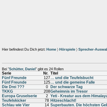
Hier befindest Du Dich jetzt:
Home
〉
Hörspiele
〉
Sprecher-Auswa
Bei "
Schütter, Daniel
" gibt es 24 Rollen
Serie
Nr.
Titel
Fünf Freunde
127
… und die Teufelsbucht
Fünf Freunde
125
… und die gemeine Falle
Die Drei ???
0
Der schwarze Tag
TKKG
208
Geheimnis im Tresor
Europa Gruselserie
2
Yeti - Kreatur aus dem Himalay
Teufelskicker
78
Hitzeschlacht!
Schlau wie Vier
14
Superbauten. Die höchsten Ge