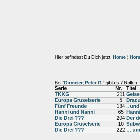
Hier befindest Du Dich jetzt:
Home
〉
Hörs
Bei "
Dirmeier, Peter G.
" gibt es 7 Rollen
Serie
Nr.
Titel
TKKG
211
Geise
Europa Gruselserie
5
Dracul
Fünf Freunde
134
.. un
Hanni und Nanni
65
Hanni
Die Drei ???
204
Der d
Europa Gruselserie
10
Subwa
Die Drei ???
222
… und