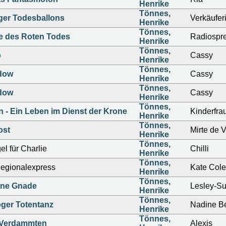
Henrike
Tönnes,
ger Todesballons
Verkäufer
Henrike
Tönnes,
e des Roten Todes
Radiospre
Henrike
Tönnes,
b
Cassy
Henrike
Tönnes,
dow
Cassy
Henrike
Tönnes,
dow
Cassy
Henrike
Tönnes,
 - Ein Leben im Dienst der Krone
Kinderfra
Henrike
Tönnes,
ost
Mirte de V
Henrike
Tönnes,
l für Charlie
Chilli
Henrike
Tönnes,
egionalexpress
Kate Cole
Henrike
Tönnes,
hne Gnade
Lesley-S
Henrike
Tönnes,
ger Totentanz
Nadine B
Henrike
Tönnes,
r Verdammten
Alexis