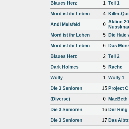
Blaues Herz
1
Teil 1
Mord ist ihr Leben
4
Killer-Qu
Aktion 20
Andi Meisfeld
0
Nussknac
Mord ist ihr Leben
5
Die Haie
Mord ist ihr Leben
6
Das Mons
Blaues Herz
2
Teil 2
Dark Holmes
5
Rache
Wolfy
1
Wolfy 1
Die 3 Senioren
15
Project C.
(Diverse)
0
MacBeth
Die 3 Senioren
16
Der Ring
Die 3 Senioren
17
Das Albt