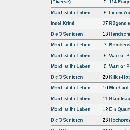
(Diverse)
0
114 Etag
Mord ist ihr Leben
9
Immer Är
Insel-Krimi
27
Rügens t
Die 3 Senioren
18
Handschr
Mord ist ihr Leben
7
Bombens
Mord ist ihr Leben
8
Warrior P
Mord ist ihr Leben
8
Warrior P
Die 3 Senioren
20
Killer-Hot
Mord ist ihr Leben
10
Mord auf
Mord ist ihr Leben
11
Blandeau
Mord ist ihr Leben
12
Ein Quan
Die 3 Senioren
23
Hochproz