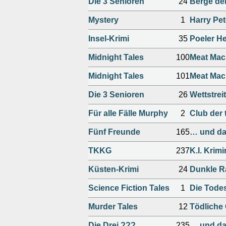
Die 3 Senioren
24
Berge de
Mystery
1
Harry Pet
Insel-Krimi
35
Poeler H
Midnight Tales
100
Meat Mach
Midnight Tales
101
Meat Mach
Die 3 Senioren
26
Wettstrei
Für alle Fälle Murphy
2
Club der 
Fünf Freunde
165
… und da
TKKG
237
K.I. Krimi
Küsten-Krimi
24
Dunkle R
Science Fiction Tales
1
Die Todes
Murder Tales
12
Tödliche 
Die Drei ???
235
… und da