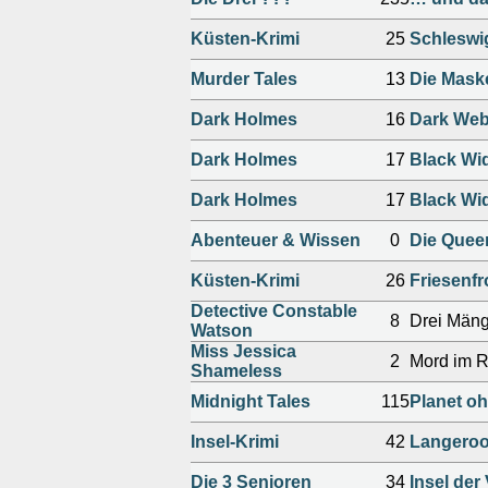
Küsten-Krimi
25
Schleswi
Murder Tales
13
Die Mask
Dark Holmes
16
Dark We
Dark Holmes
17
Black Wi
Dark Holmes
17
Black Wi
Abenteuer & Wissen
0
Die Queen
Küsten-Krimi
26
Friesenfr
Detective Constable
8
Drei Mänge
Watson
Miss Jessica
2
Mord im R
Shameless
Midnight Tales
115
Planet o
Insel-Krimi
42
Langeroo
Die 3 Senioren
34
Insel de