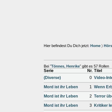
Hier befindest Du Dich jetzt:
Home
〉
Hörs
Bei "
Tönnes, Henrike
" gibt es 57 Rollen
Serie
Nr.
Titel
(Diverse)
0
Video-Int
Mord ist ihr Leben
1
Wenn Erb
Mord ist ihr Leben
2
Terror ü
Mord ist ihr Leben
3
Kritiker 