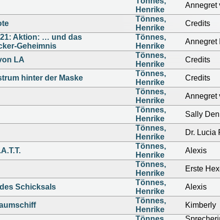
Tönnes,
Annegret
Henrike
Tönnes,
ote
Credits
Henrike
21: Aktion: … und das
Tönnes,
Annegret 
ker-Geheimnis
Henrike
Tönnes,
 von LA
Credits
Henrike
Tönnes,
trum hinter der Maske
Credits
Henrike
Tönnes,
Annegret
Henrike
Tönnes,
Sally Den
Henrike
Tönnes,
Dr. Lucia 
Henrike
Tönnes,
A.T.T.
Alexis
Henrike
Tönnes,
Erste He
Henrike
Tönnes,
 des Schicksals
Alexis
Henrike
Tönnes,
raumschiff
Kimberly
Henrike
Tönnes,
Sprecheri