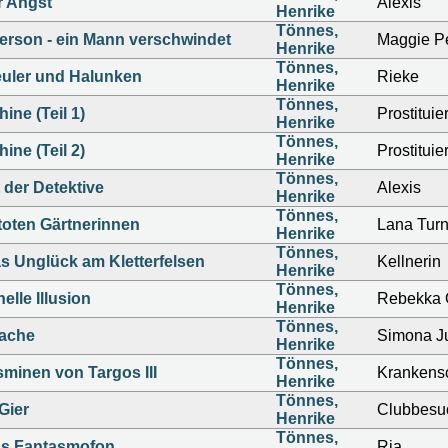
r Angst
Alexis
Henrike
Tönnes,
erson - ein Mann verschwindet
Maggie P
Henrike
Tönnes,
euler und Halunken
Rieke
Henrike
Tönnes,
ine (Teil 1)
Prostituie
Henrike
Tönnes,
ine (Teil 2)
Prostituie
Henrike
Tönnes,
t der Detektive
Alexis
Henrike
Tönnes,
toten Gärtnerinnen
Lana Turn
Henrike
Tönnes,
s Unglück am Kletterfelsen
Kellnerin
Henrike
Tönnes,
nelle Illusion
Rebekka 
Henrike
Tönnes,
ache
Simona J
Henrike
Tönnes,
minen von Targos III
Krankens
Henrike
Tönnes,
Gier
Clubbesu
Henrike
Tönnes,
s Fantasmofon
Ria