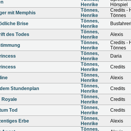
en
Henrike
Hörspiel
Tönnes,
Credits - 
ger mit Memphis
Henrike
Tönnes
Tönnes,
ödliche Brise
Busfahrer
Henrike
Tönnes,
ift des Todes
Alexis
Henrike
Tönnes,
Credits - 
timmung
Henrike
Tönnes
Tönnes,
rincess
Daria
Henrike
Tönnes,
rincess
Credits
Henrike
Tönnes,
line
Alexis
Henrike
Tönnes,
 dem Stundenplan
Credits
Henrike
Tönnes,
 Royale
Credits
Henrike
Tönnes,
tum Tod
Credits
Henrike
Tönnes,
entiges Erbe
Alexis
Henrike
Tönnes,