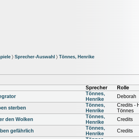
piele
〉
Sprecher-Auswahl
〉
Tönnes, Henrike
Sprecher
Rolle
Tönnes,
egrator
Deborah
Henrike
Tönnes,
Credits - 
en sterben
Henrike
Tönnes
Tönnes,
ber den Wolken
Credits
Henrike
Tönnes,
leben gefährlich
Credits
Henrike