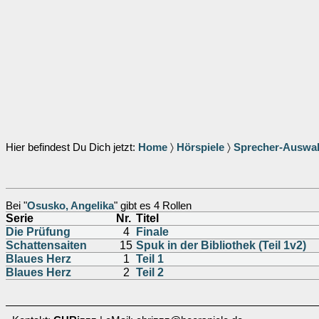
Hier befindest Du Dich jetzt:
Home
〉
Hörspiele
〉
Sprecher-Auswa
Bei "
Osusko, Angelika
" gibt es 4 Rollen
Serie
Nr.
Titel
Die Prüfung
4
Finale
Schattensaiten
15
Spuk in der Bibliothek (Teil 1v2)
Blaues Herz
1
Teil 1
Blaues Herz
2
Teil 2