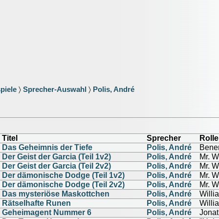
piele
〉
Sprecher-Auswahl
〉
Polis, André
Titel
Sprecher
Rolle
Das Geheimnis der Tiefe
Polis, André
Bener
Der Geist der Garcia (Teil 1v2)
Polis, André
Mr. W
Der Geist der Garcia (Teil 2v2)
Polis, André
Mr. W
Der dämonische Dodge (Teil 1v2)
Polis, André
Mr. W
Der dämonische Dodge (Teil 2v2)
Polis, André
Mr. W
Das mysteriöse Maskottchen
Polis, André
Willi
Rätselhafte Runen
Polis, André
Willi
Geheimagent Nummer 6
Polis, André
Jonat