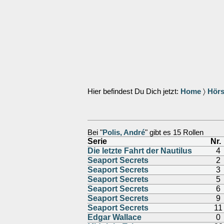
Hier befindest Du Dich jetzt:
Home
〉
Hörs
Bei "
Polis, André
" gibt es 15 Rollen
Serie
Nr.
Die letzte Fahrt der Nautilus
4
Seaport Secrets
2
Seaport Secrets
3
Seaport Secrets
5
Seaport Secrets
6
Seaport Secrets
9
Seaport Secrets
11
Edgar Wallace
0