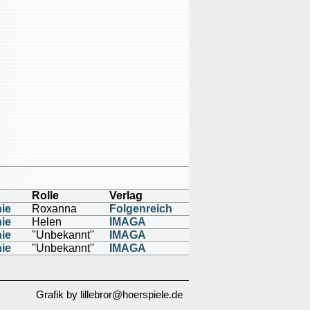
Rolle
Verlag
nie
Roxanna
Folgenreich
nie
Helen
IMAGA
nie
''Unbekannt''
IMAGA
nie
''Unbekannt''
IMAGA
Grafik by lillebror@hoerspiele.de