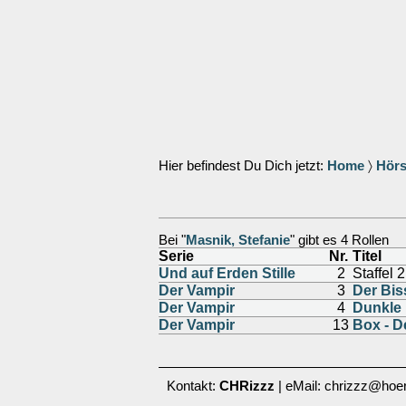
Hier befindest Du Dich jetzt:
Home
〉
Hörs
Bei "
Masnik, Stefanie
" gibt es 4 Rollen
Serie
Nr.
Titel
Und auf Erden Stille
2
Staffel 2
Der Vampir
3
Der Bis
Der Vampir
4
Dunkle 
Der Vampir
13
Box - D
Kontakt:
CHRizzz
| eMail: chrizzz@hoer