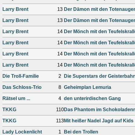
Larry Brent
13
Der Dämon mit den Totenauge
Larry Brent
13
Der Dämon mit den Totenauge
Larry Brent
14
Der Mönch mit den Teufelskral
Larry Brent
14
Der Mönch mit den Teufelskral
Larry Brent
14
Der Mönch mit den Teufelskral
Larry Brent
14
Der Mönch mit den Teufelskral
Die Troll-Familie
2
Die Superstars der Geisterbah
Das Schloss-Trio
8
Geheimplan Lemuria
Rätsel um ...
4
den unterirdischen Gang
TKKG
110
Das Phantom im Schokolade
TKKG
113
Mit heißer Nadel Jagd auf Kids
Lady Lockenlicht
1
Bei den Trollen