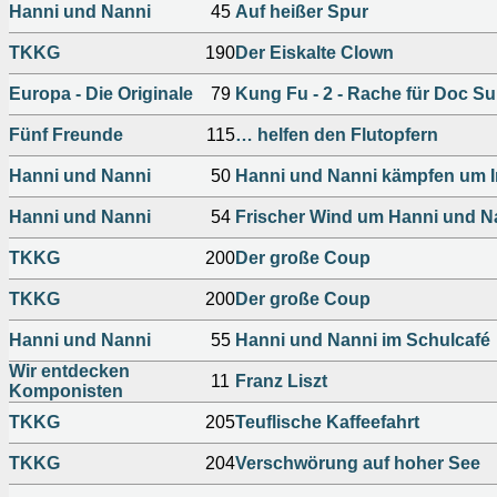
Hanni und Nanni
45
Auf heißer Spur
TKKG
190
Der Eiskalte Clown
Europa - Die Originale
79
Kung Fu - 2 - Rache für Doc S
Fünf Freunde
115
… helfen den Flutopfern
Hanni und Nanni
50
Hanni und Nanni kämpfen um I
Hanni und Nanni
54
Frischer Wind um Hanni und N
TKKG
200
Der große Coup
TKKG
200
Der große Coup
Hanni und Nanni
55
Hanni und Nanni im Schulcafé
Wir entdecken
11
Franz Liszt
Komponisten
TKKG
205
Teuflische Kaffeefahrt
TKKG
204
Verschwörung auf hoher See