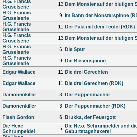
H.G. Francis
13
Dem Monster auf der blutigen 
Gruselserie
H.G. Francis
9
Im Bann der Monsterspinne (R
Gruselserie
H.G. Francis
11
Der Pakt mit dem Teufel (RDK)
Gruselserie
H.G. Francis
13
Dem Monster auf der blutigen 
Gruselserie
H.G. Francis
6
Die Spur
Gruselserie
H.G. Francis
9
Die Riesenspinne
Gruselserie
Edgar Wallace
11
Die drei Gerechten
Edgar Wallace
11
Die drei Gerechten (RDK)
Dämonenkiller
3
Der Puppenmacher
Dämonenkiller
3
Der Puppenmacher (RDK)
Flash Gordon
6
Brukka, der Feuergott
Die Hexe
Die Hexe Schrumpeldei und di
5
Schrumpeldei
Geburtstagshexerei