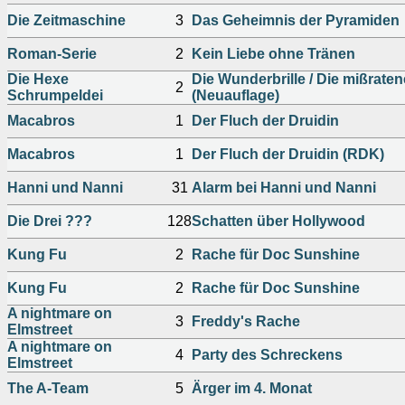
Die Zeitmaschine
3
Das Geheimnis der Pyramiden
Roman-Serie
2
Kein Liebe ohne Tränen
Die Hexe
Die Wunderbrille / Die mißrate
2
Schrumpeldei
(Neuauflage)
Macabros
1
Der Fluch der Druidin
Macabros
1
Der Fluch der Druidin (RDK)
Hanni und Nanni
31
Alarm bei Hanni und Nanni
Die Drei ???
128
Schatten über Hollywood
Kung Fu
2
Rache für Doc Sunshine
Kung Fu
2
Rache für Doc Sunshine
A nightmare on
3
Freddy's Rache
Elmstreet
A nightmare on
4
Party des Schreckens
Elmstreet
The A-Team
5
Ärger im 4. Monat