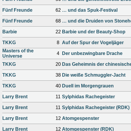
Fünf Freunde
62
… und das Spuk-Festival
Fünf Freunde
68
… und die Druiden von Stone
Barbie
22
Barbie und der Beauty-Shop
TKKG
8
Auf der Spur der Vogeljäger
Masters of the
4
Der unbezwingbare Drache
Universe
TKKG
20
Das Geheimnis der chinesisch
TKKG
38
Die weiße Schmuggler-Jacht
TKKG
40
Duell im Morgengrauen
Larry Brent
11
Sylphidas Rachegeister
Larry Brent
11
Sylphidas Rachegeister (RDK)
Larry Brent
12
Atomgespenster
Larry Brent
12
Atomgespenster (RDK)