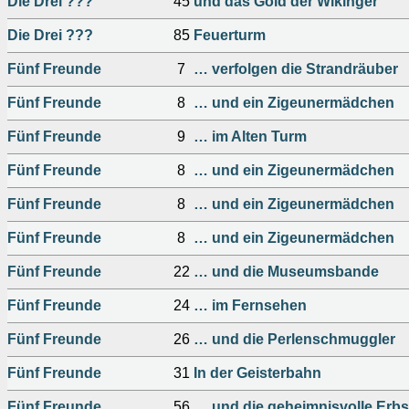
Die Drei ???
45
und das Gold der Wikinger
Die Drei ???
85
Feuerturm
Fünf Freunde
7
… verfolgen die Strandräuber
Fünf Freunde
8
… und ein Zigeunermädchen
Fünf Freunde
9
… im Alten Turm
Fünf Freunde
8
… und ein Zigeunermädchen
Fünf Freunde
8
… und ein Zigeunermädchen
Fünf Freunde
8
… und ein Zigeunermädchen
Fünf Freunde
22
… und die Museumsbande
Fünf Freunde
24
… im Fernsehen
Fünf Freunde
26
… und die Perlenschmuggler
Fünf Freunde
31
In der Geisterbahn
Fünf Freunde
56
… und die geheimnisvolle Erbs