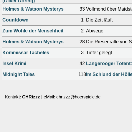
(Oliver Döring)
Holmes & Watson Mysterys
33
Vollmond über Maids
Countdown
1
Die Zeit läuft
Zum Wohle der Menschheit
2
Abwege
Holmes & Watson Mysterys
28
Die Riesenratte von 
Kommissar Tacheles
3
Tiefer gelegt
Insel-Krimi
42
Langerooger Totent
Midnight Tales
118
Im Schlund der Höll
Kontakt:
CHRizzz
| eMail: chrizzz@hoerspiele.de