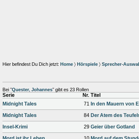
Hier befindest Du Dich jetzt:
Home
〉
Hörspiele
〉
Sprecher-Auswa
Bei "
Quester, Johannes
" gibt es 23 Rollen
Serie
Nr.
Titel
Midnight Tales
71
In den Mauern von E
Midnight Tales
84
Der Atem des Teufel
Insel-Krimi
29
Geier über Gotland
Mord ist ihr Leben
10
Mord auf dem Stund