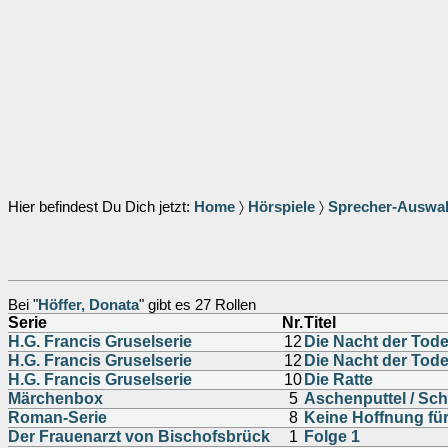
Hier befindest Du Dich jetzt:
Home
〉
Hörspiele
〉
Sprecher-Auswa
Bei "
Höffer, Donata
" gibt es 27 Rollen
Serie
Nr.
Titel
H.G. Francis Gruselserie
12
Die Nacht der Tode
H.G. Francis Gruselserie
12
Die Nacht der Tode
H.G. Francis Gruselserie
10
Die Ratte
Märchenbox
5
Aschenputtel / Sc
Roman-Serie
8
Keine Hoffnung fü
Der Frauenarzt von Bischofsbrück
1
Folge 1