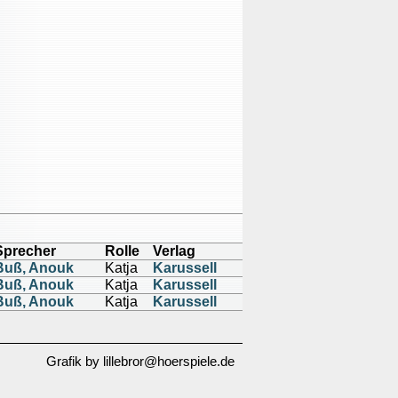
Sprecher
Rolle
Verlag
Buß, Anouk
Katja
Karussell
Buß, Anouk
Katja
Karussell
Buß, Anouk
Katja
Karussell
Grafik by lillebror@hoerspiele.de