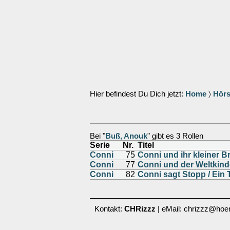
Hier befindest Du Dich jetzt:
Home
〉
Hörs
Bei "
Buß, Anouk
" gibt es 3 Rollen
Serie
Nr.
Titel
Conni
75
Conni und ihr kleiner B
Conni
77
Conni und der Weltkinde
Conni
82
Conni sagt Stopp / Ein 
Kontakt:
CHRizzz
| eMail: chrizzz@hoer