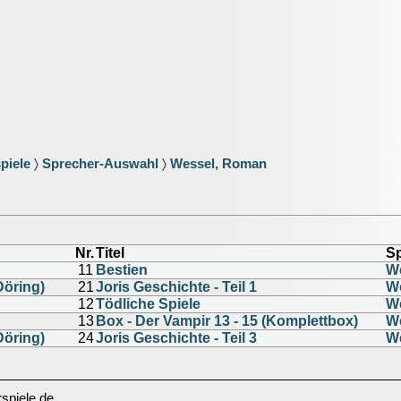
piele
〉
Sprecher-Auswahl
〉
Wessel, Roman
Nr.
Titel
S
11
Bestien
W
Döring)
21
Joris Geschichte - Teil 1
W
12
Tödliche Spiele
W
13
Box - Der Vampir 13 - 15 (Komplettbox)
W
Döring)
24
Joris Geschichte - Teil 3
W
spiele.de