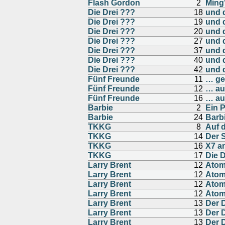
Flash Gordon
2
Ming
Die Drei ???
18
und d
Die Drei ???
19
und 
Die Drei ???
20
und 
Die Drei ???
27
und 
Die Drei ???
37
und 
Die Drei ???
40
und 
Die Drei ???
42
und 
Fünf Freunde
11
… ge
Fünf Freunde
12
… au
Fünf Freunde
16
… au
Barbie
2
Ein P
Barbie
24
Barb
TKKG
8
Auf 
TKKG
14
Der 
TKKG
16
X7 an
TKKG
17
Die 
Larry Brent
12
Atom
Larry Brent
12
Atom
Larry Brent
12
Atom
Larry Brent
12
Atom
Larry Brent
13
Der 
Larry Brent
13
Der 
Larry Brent
13
Der 