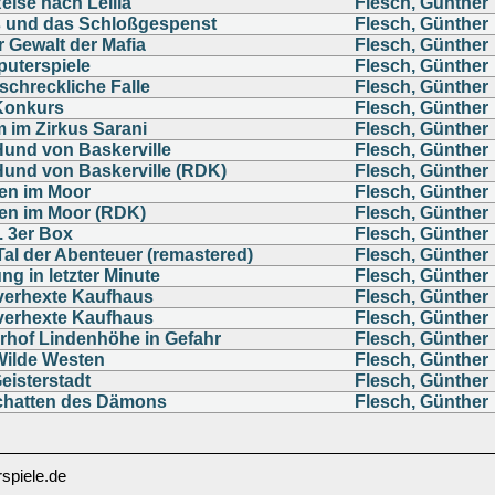
eise nach Lelila
Flesch, Günther
 und das Schloßgespenst
Flesch, Günther
r Gewalt der Mafia
Flesch, Günther
uterspiele
Flesch, Günther
schreckliche Falle
Flesch, Günther
Konkurs
Flesch, Günther
m im Zirkus Sarani
Flesch, Günther
Hund von Baskerville
Flesch, Günther
Hund von Baskerville (RDK)
Flesch, Günther
en im Moor
Flesch, Günther
en im Moor (RDK)
Flesch, Günther
. 3er Box
Flesch, Günther
Tal der Abenteuer (remastered)
Flesch, Günther
ng in letzter Minute
Flesch, Günther
verhexte Kaufhaus
Flesch, Günther
verhexte Kaufhaus
Flesch, Günther
erhof Lindenhöhe in Gefahr
Flesch, Günther
Wilde Westen
Flesch, Günther
eisterstadt
Flesch, Günther
chatten des Dämons
Flesch, Günther
spiele.de