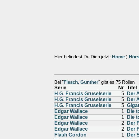
Hier befindest Du Dich jetzt:
Home
〉
Hörs
Bei "
Flesch, Günther
" gibt es 75 Rollen
Serie
Nr.
Titel
H.G. Francis Gruselserie
5
Der 
H.G. Francis Gruselserie
5
Der 
H.G. Francis Gruselserie
5
Giga
Edgar Wallace
1
Die 
Edgar Wallace
1
Die 
Edgar Wallace
2
Der 
Edgar Wallace
2
Der 
Flash Gordon
1
Der 