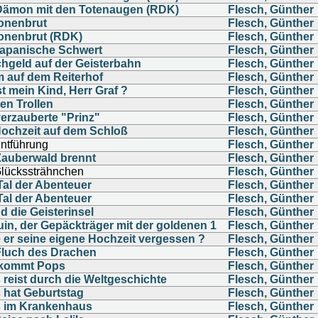
Dämon mit den Totenaugen (RDK)
Flesch, Günther
nenbrut
Flesch, Günther
nenbrut (RDK)
Flesch, Günther
japanische Schwert
Flesch, Günther
chgeld auf der Geisterbahn
Flesch, Günther
m auf dem Reiterhof
Flesch, Günther
t mein Kind, Herr Graf ?
Flesch, Günther
en Trollen
Flesch, Günther
verzauberte "Prinz"
Flesch, Günther
Hochzeit auf dem Schloß
Flesch, Günther
ntführung
Flesch, Günther
Zauberwald brennt
Flesch, Günther
Glückssträhnchen
Flesch, Günther
Tal der Abenteuer
Flesch, Günther
Tal der Abenteuer
Flesch, Günther
 die Geisterinsel
Flesch, Günther
uin, der Gepäckträger mit der goldenen 1
Flesch, Günther
e er seine eigene Hochzeit vergessen ?
Flesch, Günther
Fluch des Drachen
Flesch, Günther
 kommt Pops
Flesch, Günther
 reist durch die Weltgeschichte
Flesch, Günther
 hat Geburtstag
Flesch, Günther
 im Krankenhaus
Flesch, Günther