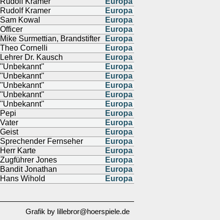
Rudolf Kramer
Europa
Rudolf Kramer
Europa
Sam Kowal
Europa
Officer
Europa
Mike Surmettian, Brandstifter
Europa
Theo Cornelli
Europa
Lehrer Dr. Kausch
Europa
''Unbekannt''
Europa
''Unbekannt''
Europa
''Unbekannt''
Europa
''Unbekannt''
Europa
''Unbekannt''
Europa
Pepi
Europa
Vater
Europa
Geist
Europa
Sprechender Fernseher
Europa
Herr Karte
Europa
Zugführer Jones
Europa
Bandit Jonathan
Europa
Hans Wihold
Europa
Grafik by lillebror@hoerspiele.de