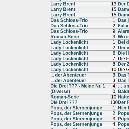
Larry Brent
13
Der 
Larry Brent
15
Dämo
Larry Brent
15
Dämo
Das Schloss-Trio
1
Das 
Das Schloss-Trio
2
Fals
Das Schloss-Trio
9
Alar
Roman-Serie
3
Wo is
Lady Lockenlicht
1
Bei d
Lady Lockenlicht
2
Der 
Lady Lockenlicht
6
Die 
Lady Lockenlicht
7
Die E
Lady Lockenlicht
8
Der 
Lady Lockenlicht
10
Die 
... der Abenteuer
3
Das 
... der Abenteuer
3
Das 
Die Drei ??? - Meine Nr. 1
4
… und
(Diverse)
0
Bald
Roman-Serie
10
Hatt
Die Drei ???
130
Der 
Pops, der Sternenjunge
1
Hier
Pops, der Sternenjunge
2
Pops
Pops, der Sternenjunge
3
Pops
Pops, der Sternenjunge
4
Pops