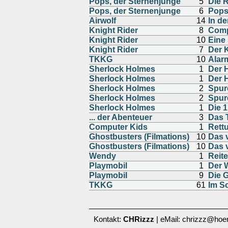
Pops, der Sternenjunge
5
Die R
Pops, der Sternenjunge
6
Pops
Airwolf
14
In de
Knight Rider
8
Comp
Knight Rider
10
Eine 
Knight Rider
7
Der 
TKKG
10
Alar
Sherlock Holmes
1
Der 
Sherlock Holmes
1
Der 
Sherlock Holmes
2
Spur
Sherlock Holmes
2
Spur
Sherlock Holmes
1
Die 1
... der Abenteuer
3
Das 
Computer Kids
1
Rettu
Ghostbusters (Filmations)
10
Das 
Ghostbusters (Filmations)
10
Das 
Wendy
1
Reit
Playmobil
1
Der 
Playmobil
9
Die G
TKKG
61
Im S
Kontakt:
CHRizzz
| eMail: chrizzz@hoer