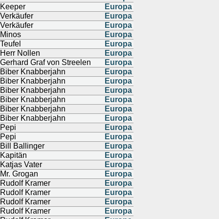
Keeper
Europa
Verkäufer
Europa
Verkäufer
Europa
Minos
Europa
Teufel
Europa
Herr Nollen
Europa
Gerhard Graf von Streelen
Europa
Biber Knabberjahn
Europa
Biber Knabberjahn
Europa
Biber Knabberjahn
Europa
Biber Knabberjahn
Europa
Biber Knabberjahn
Europa
Biber Knabberjahn
Europa
Pepi
Europa
Pepi
Europa
Bill Ballinger
Europa
Kapitän
Europa
Katjas Vater
Europa
Mr. Grogan
Europa
Rudolf Kramer
Europa
Rudolf Kramer
Europa
Rudolf Kramer
Europa
Rudolf Kramer
Europa