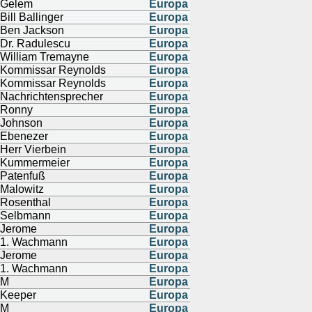
Gelem
Europa
Bill Ballinger
Europa
Ben Jackson
Europa
Dr. Radulescu
Europa
William Tremayne
Europa
Kommissar Reynolds
Europa
Kommissar Reynolds
Europa
Nachrichtensprecher
Europa
Ronny
Europa
Johnson
Europa
Ebenezer
Europa
Herr Vierbein
Europa
Kummermeier
Europa
Patenfuß
Europa
Malowitz
Europa
Rosenthal
Europa
Selbmann
Europa
Jerome
Europa
1. Wachmann
Europa
Jerome
Europa
1. Wachmann
Europa
M
Europa
Keeper
Europa
M
Europa