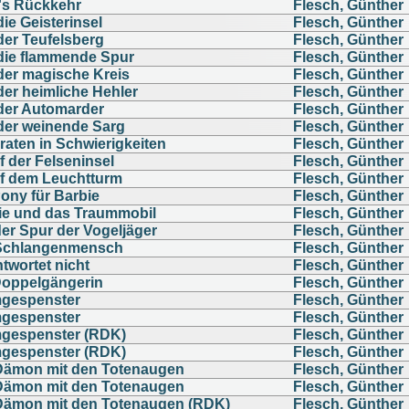
's Rückkehr
Flesch, Günther
ie Geisterinsel
Flesch, Günther
der Teufelsberg
Flesch, Günther
die flammende Spur
Flesch, Günther
der magische Kreis
Flesch, Günther
der heimliche Hehler
Flesch, Günther
der Automarder
Flesch, Günther
der weinende Sarg
Flesch, Günther
raten in Schwierigkeiten
Flesch, Günther
f der Felseninsel
Flesch, Günther
f dem Leuchtturm
Flesch, Günther
ony für Barbie
Flesch, Günther
ie und das Traummobil
Flesch, Günther
der Spur der Vogeljäger
Flesch, Günther
Schlangenmensch
Flesch, Günther
twortet nicht
Flesch, Günther
Doppelgängerin
Flesch, Günther
gespenster
Flesch, Günther
gespenster
Flesch, Günther
gespenster (RDK)
Flesch, Günther
gespenster (RDK)
Flesch, Günther
Dämon mit den Totenaugen
Flesch, Günther
Dämon mit den Totenaugen
Flesch, Günther
Dämon mit den Totenaugen (RDK)
Flesch, Günther