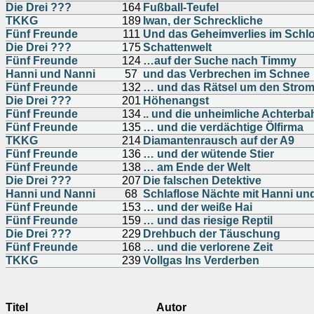
Die Drei ???
164
Fußball-Teufel
TKKG
189
Iwan, der Schreckliche
Fünf Freunde
111
Und das Geheimverlies im Schl
Die Drei ???
175
Schattenwelt
Fünf Freunde
124
…auf der Suche nach Timmy
Hanni und Nanni
57
und das Verbrechen im Schnee
Fünf Freunde
132
… und das Rätsel um den Strom
Die Drei ???
201
Höhenangst
Fünf Freunde
134
.. und die unheimliche Achterba
Fünf Freunde
135
… und die verdächtige Ölfirma
TKKG
214
Diamantenrausch auf der A9
Fünf Freunde
136
… und der wütende Stier
Fünf Freunde
138
… am Ende der Welt
Die Drei ???
207
Die falschen Detektive
Hanni und Nanni
68
Schlaflose Nächte mit Hanni un
Fünf Freunde
153
… und der weiße Hai
Fünf Freunde
159
… und das riesige Reptil
Die Drei ???
229
Drehbuch der Täuschung
Fünf Freunde
168
… und die verlorene Zeit
TKKG
239
Vollgas Ins Verderben
Titel
Autor