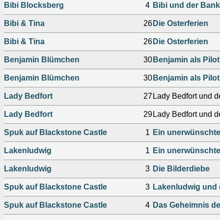
Bibi Blocksberg
4
Bibi und der Bank
Bibi & Tina
26
Die Osterferien
Bibi & Tina
26
Die Osterferien
Benjamin Blümchen
30
Benjamin als Pilot
Benjamin Blümchen
30
Benjamin als Pilot
Lady Bedfort
27
Lady Bedfort und d
Lady Bedfort
29
Lady Bedfort und d
Spuk auf Blackstone Castle
1
Ein unerwünschte
Lakenludwig
1
Ein unerwünschte
Lakenludwig
3
Die Bilderdiebe
Spuk auf Blackstone Castle
3
Lakenludwig und d
Spuk auf Blackstone Castle
4
Das Geheimnis d