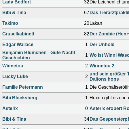
Lady Bedfort
32
Die Leichenlichtun
Bibi & Tina
67
Das Tierarztprakt
Takimo
20
Lakan
Gruselkabinett
82
Der Zombie (Henr
Edgar Wallace
1
Der Unhold
Benjamin Blümchen - Gute-Nacht-
1
Wo ist Winni Was
Geschichten
Winnetou
2
Winnetou 2
und sein größter T
Lucky Luke
2
Daltons hops
Familie Petermann
1
Die Geschäftseröff
Bibi Blocksberg
1
Hexen gibt es doch
Asterix
0
Asterix erobert Ro
Bibi & Tina
34
Das Gespensterpf