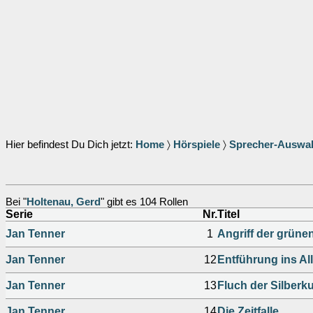
Hier befindest Du Dich jetzt:
Home
〉
Hörspiele
〉
Sprecher-Auswa
Bei "
Holtenau, Gerd
" gibt es 104 Rollen
Serie
Nr.
Titel
Jan Tenner
1
Angriff der grüne
Jan Tenner
12
Entführung ins All
Jan Tenner
13
Fluch der Silberk
Jan Tenner
14
Die Zeitfalle