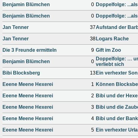
Benjamin Blümchen
0
Doppelfolge: ...als P
Benjamin Blümchen
0
Doppelfolge: ...als P
Jan Tenner
37
Aufstand der Bar
Jan Tenner
38
Logars Rache
Die 3 Freunde ermitteln
9
Gift im Zoo
Doppelfolge: … un
Benjamin Blümchen
0
verliebt sich
Bibi Blocksberg
13
Ein verhexter So
Eeene Meene Hexerei
1
Können Blocksbe
Eeene Meene Hexerei
2
Bibi und der Hex
Eeene Meene Hexerei
3
Bibi und die Zau
Eeene Meene Hexerei
4
Bibi und der Ban
Eeene Meene Hexerei
5
Ein verhexter Url