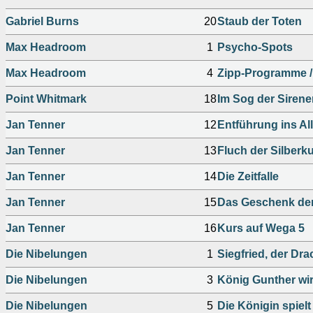
Gabriel Burns
20
Staub der Toten
Max Headroom
1
Psycho-Spots
Max Headroom
4
Zipp-Programme /
Point Whitmark
18
Im Sog der Sirene
Jan Tenner
12
Entführung ins All
Jan Tenner
13
Fluch der Silberk
Jan Tenner
14
Die Zeitfalle
Jan Tenner
15
Das Geschenk de
Jan Tenner
16
Kurs auf Wega 5
Die Nibelungen
1
Siegfried, der Dra
Die Nibelungen
3
König Gunther wi
Die Nibelungen
5
Die Königin spielt