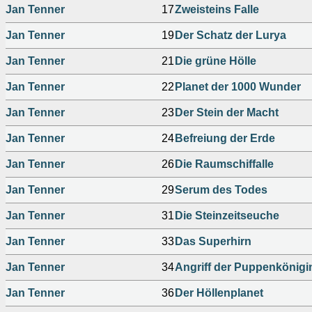
Jan Tenner
17
Zweisteins Falle
Jan Tenner
19
Der Schatz der Lurya
Jan Tenner
21
Die grüne Hölle
Jan Tenner
22
Planet der 1000 Wunder
Jan Tenner
23
Der Stein der Macht
Jan Tenner
24
Befreiung der Erde
Jan Tenner
26
Die Raumschiffalle
Jan Tenner
29
Serum des Todes
Jan Tenner
31
Die Steinzeitseuche
Jan Tenner
33
Das Superhirn
Jan Tenner
34
Angriff der Puppenkönigi
Jan Tenner
36
Der Höllenplanet