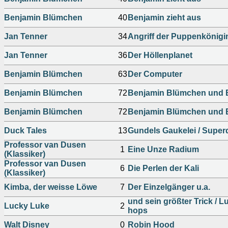
Benjamin Blümchen
40
Benjamin zieht aus
Jan Tenner
34
Angriff der Puppenkönigi
Jan Tenner
36
Der Höllenplanet
Benjamin Blümchen
63
Der Computer
Benjamin Blümchen
72
Benjamin Blümchen und 
Benjamin Blümchen
72
Benjamin Blümchen und 
Duck Tales
13
Gundels Gaukelei / Super
Professor van Dusen
1
Eine Unze Radium
(Klassiker)
Professor van Dusen
6
Die Perlen der Kali
(Klassiker)
Kimba, der weisse Löwe
7
Der Einzelgänger u.a.
und sein größter Trick / 
Lucky Luke
2
hops
Walt Disney
0
Robin Hood