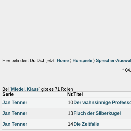
Hier befindest Du Dich jetzt:
Home
〉
Hörspiele
〉
Sprecher-Auswa
* 04
Bei "
Miedel, Klaus
" gibt es 71 Rollen
Serie
Nr.
Titel
Jan Tenner
10
Der wahnsinnige Profess
Jan Tenner
13
Fluch der Silberkugel
Jan Tenner
14
Die Zeitfalle