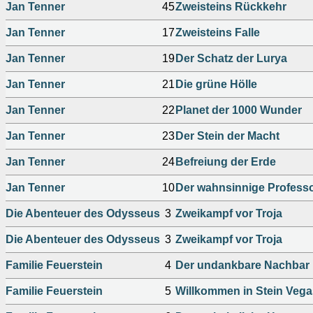
Jan Tenner
45
Zweisteins Rückkehr
Jan Tenner
17
Zweisteins Falle
Jan Tenner
19
Der Schatz der Lurya
Jan Tenner
21
Die grüne Hölle
Jan Tenner
22
Planet der 1000 Wunder
Jan Tenner
23
Der Stein der Macht
Jan Tenner
24
Befreiung der Erde
Jan Tenner
10
Der wahnsinnige Profess
Die Abenteuer des Odysseus
3
Zweikampf vor Troja
Die Abenteuer des Odysseus
3
Zweikampf vor Troja
Familie Feuerstein
4
Der undankbare Nachbar
Familie Feuerstein
5
Willkommen in Stein Vega