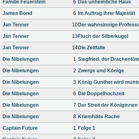
Familie Feuerstein
6
Das unheimliche Haus
James Bond
6
Im Auftrag ihrer Majestät
Jan Tenner
10
Der wahnsinnige Profess
Jan Tenner
13
Fluch der Silberkugel
Jan Tenner
14
Die Zeitfalle
Die Nibelungen
1
Siegfried, der Drachentöt
Die Nibelungen
2
Zwerge und Könige
Die Nibelungen
3
König Gunther wird munt
Die Nibelungen
6
Die Doppelhochzeit
Die Nibelungen
7
Der Streit der Königinnen
Die Nibelungen
8
Kriemhilds Rache
Captain Future
1
Folge 1