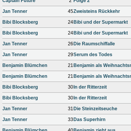
Captain Future
2
Folge 2
Jan Tenner
45
Zweisteins Rückkehr
Bibi Blocksberg
24
Bibi und der Supermarkt
Bibi Blocksberg
24
Bibi und der Supermarkt
Jan Tenner
26
Die Raumschiffalle
Jan Tenner
29
Serum des Todes
Benjamin Blümchen
21
Benjamin als Weihnacht
Benjamin Blümchen
21
Benjamin als Weihnacht
Bibi Blocksberg
30
In der Ritterzeit
Bibi Blocksberg
30
In der Ritterzeit
Jan Tenner
31
Die Steinzeitseuche
Jan Tenner
33
Das Superhirn
Benjamin Blümchen
40
Benjamin zieht aus