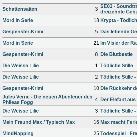
SE03 - Soundtra
Schattensaiten
3
dreizehnte Geb
Mord in Serie
18
Krypta - Tödlic
Gespenster-Krimi
5
Das lebende G
Mord in Serie
21
Im Visier der R
Gespenster-Krimi
8
Die Blutbestie
Die Weisse Lilie
1
Tödliche Stille -
Die Weisse Lilie
2
Tödliche Stille - 
Gespenster-Krimi
10
Die Rückkehr de
Jules Verne - Die neuen Abenteuer des
4
Der Elefant aus
Phileas Fogg
Die Weisse Lilie
3
Tödliche Stille - 
Mein Freund Max / Typisch Max
16
Max macht Ferie
MindNapping
25
Todesspiel - Fr