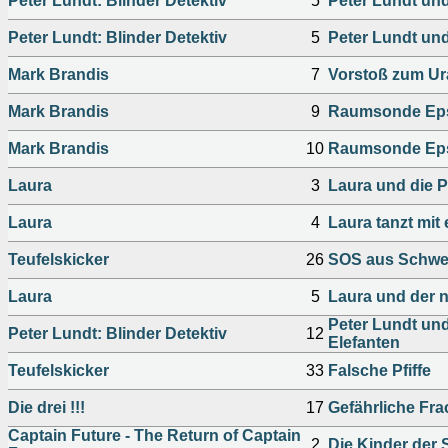
Peter Lundt: Blinder Detektiv
5
Peter Lundt un
Peter Lundt: Blinder Detektiv
5
Peter Lundt un
Mark Brandis
7
Vorstoß zum Ura
Mark Brandis
9
Raumsonde Epsi
Mark Brandis
10
Raumsonde Epsi
Laura
3
Laura und die P
Laura
4
Laura tanzt mit
Teufelskicker
26
SOS aus Schwe
Laura
5
Laura und der n
Peter Lundt und
Peter Lundt: Blinder Detektiv
12
Elefanten
Teufelskicker
33
Falsche Pfiffe
Die drei !!!
17
Gefährliche Fra
Captain Future - The Return of Captain
2
Die Kinder der