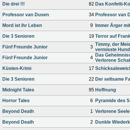
Die drei !!!
82
Das Konfetti-K
Professor van Dusen
34
Professor van D
Mord ist ihr Leben
9
Immer Ärger mi
Die 3 Senioren
19
Terror auf Frank
Timmy, der Meis
Fünf Freunde Junior
3
vermisste Hund
Das Geheimnisv
Fünf Freunde Junior
4
Verlorene Scha
Küsten-Krimi
17
Schicksalswei
Die 3 Senioren
22
Der seltsame Fa
Midnight Tales
95
Hoffnung
Horror Tales
6
Pyramide des 
Beyond Death
1
Verlorene Seel
Beyond Death
2
Dunkle Wiederk