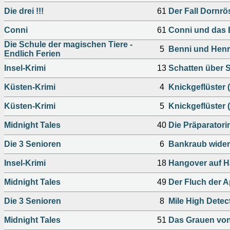
Die drei !!!
61
Der Fall Dornr
Conni
61
Conni und das
Die Schule der magischen Tiere -
5
Benni und Henri
Endlich Ferien
Insel-Krimi
13
Schatten über 
Küsten-Krimi
4
Knickgeflüster (
Küsten-Krimi
5
Knickgeflüster (
Midnight Tales
40
Die Präparatori
Die 3 Senioren
6
Bankraub wider
Insel-Krimi
18
Hangover auf H
Midnight Tales
49
Der Fluch der 
Die 3 Senioren
8
Mile High Detec
Midnight Tales
51
Das Grauen von