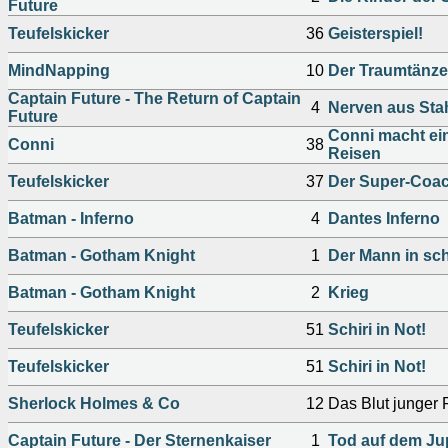
Future
Teufelskicker
36
Geisterspiel!
MindNapping
10
Der Traumtänze
Captain Future - The Return of Captain
4
Nerven aus Sta
Future
Conni macht ein
Conni
38
Reisen
Teufelskicker
37
Der Super-Coac
Batman - Inferno
4
Dantes Inferno
Batman - Gotham Knight
1
Der Mann in sc
Batman - Gotham Knight
2
Krieg
Teufelskicker
51
Schiri in Not!
Teufelskicker
51
Schiri in Not!
Sherlock Holmes & Co
12
Das Blut junger 
Captain Future - Der Sternenkaiser
1
Tod auf dem Jup