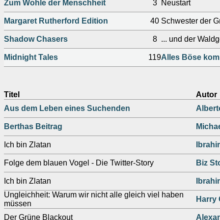
Zum Wohle der Menschheit
3
Neustart
Margaret Rutherford Edition
40
Schwester der 
Shadow Chasers
8
... und der Waldg
Midnight Tales
119
Alles Böse kom
Titel
Autor
Aus dem Leben eines Suchenden
Albert
Berthas Beitrag
Michae
Ich bin Zlatan
Ibrahi
Folge dem blauen Vogel - Die Twitter-Story
Biz St
Ich bin Zlatan
Ibrahi
Ungleichheit: Warum wir nicht alle gleich viel haben
Harry 
müssen
Der Grüne Blackout
Alexa