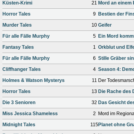
Küsten-Krimi
21
Mord an einem
Horror Tales
9
Bestien der Fin
Murder Tales
10
Geifer
Für alle Fälle Murphy
5
Ein Mord kommt 
Fantasy Tales
1
Orkblut und Elf
Für alle Fälle Murphy
6
Stille Gräber sin
Cliffhanger Tales
4
Season 4: Dem
Holmes & Watson Mysterys
11
Der Todesmarsc
Horror Tales
13
Die Rache des
Die 3 Senioren
32
Das Gesicht de
Miss Jessica Shameless
2
Mord im Regiona
Midnight Tales
115
Planet ohne Gn