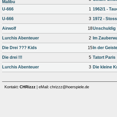
Malibu
U-666
1
1962/1 - Ta
U-666
3
1972 - Stoss
Airwolf
18
Unschuldig h
Lurchis Abenteuer
2
Im Zauberw
Die Drei ??? Kids
15
In der Geist
Die drei !!!
5
Tatort Paris
Lurchis Abenteuer
3
Die kleine 
Kontakt:
CHRizzz
| eMail: chrizzz@hoerspiele.de