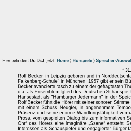
Hier befindest Du Dich jetzt:
Home
〉
Hörspiele
〉
Sprecher-Auswa
* 31
Rolf Becker, in Leipzig geboren und in Norddeutschl
Falkenberg-Schule" in München. 1957 gibt er sein B
Becker avancierte rasch zu einem der gefragtesten T
u.a. als Ensemblemitglied des Deutschen Schauspielha
Hansestadt als "Hamburger Jedermann" in der Speich
Rolf Becker führt die Hörer mit seiner sonoren Stimme 
mit einem Schuss Neugier, in angenehmem Tempo“ 
Präsenz und seine enorme Wandlungsfähigkeit vermag
Prosa, vom gespielten Dialog bis zum informativen Sa
Ohr“ des Hörers eine imaginäre „Szene“ entsteht. Se
Interessen als Schauspieler und engagierter Bürger 