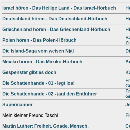
Israel hören - Das Heilige Land - Das Israel-Hörbuch
H
Deutschland hören - Das Deutschland-Hörbuch
H
Griechenland hören - Das Griechenland-Hörbuch
Hi
B
Polen hören - Das Polen-Hörbuch
Z
Die Island-Saga vom weisen Njál
D
Mexiko hören - Das Mexiko-Hörbuch
An
Gespenster gibt es doch
Ka
Fr
Die Schattenbande - 01 - legt los!
G
Fr
Die Schattenbande - 02 - jagt den Entführer
G
Supermänner
Je
Mein kleiner Freund Taschi
F
Martin Luther: Freiheit. Gnade. Mensch.
C