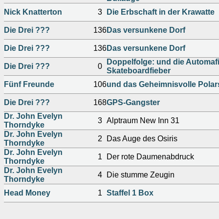
Nick Knatterton
3
Die Erbschaft in der Krawatte
Die Drei ???
136
Das versunkene Dorf
Die Drei ???
136
Das versunkene Dorf
Doppelfolge: und die Automafi
Die Drei ???
0
Skateboardfieber
Fünf Freunde
106
und das Geheimnisvolle Polars
Die Drei ???
168
GPS-Gangster
Dr. John Evelyn
3
Alptraum New Inn 31
Thorndyke
Dr. John Evelyn
2
Das Auge des Osiris
Thorndyke
Dr. John Evelyn
1
Der rote Daumenabdruck
Thorndyke
Dr. John Evelyn
4
Die stumme Zeugin
Thorndyke
Head Money
1
Staffel 1 Box