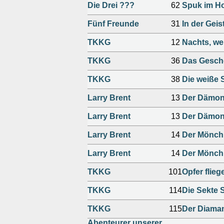
Die Drei ???
62
Spuk im Ho
Fünf Freunde
31
In der Gei
TKKG
12
Nachts, we
TKKG
36
Das Gesch
TKKG
38
Die weiße 
Larry Brent
13
Der Dämon
Larry Brent
13
Der Dämon
Larry Brent
14
Der Mönch 
Larry Brent
14
Der Mönch 
TKKG
101
Opfer flieg
TKKG
114
Die Sekte 
TKKG
115
Der Diaman
Abenteurer unserer