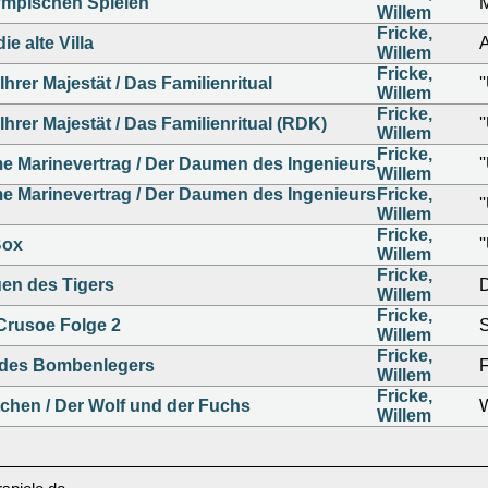
ympischen Spielen
Willem
Fricke,
ie alte Villa
Willem
Fricke,
Ihrer Majestät / Das Familienritual
'
Willem
Fricke,
Ihrer Majestät / Das Familienritual (RDK)
'
Willem
Fricke,
e Marinevertrag / Der Daumen des Ingenieurs
'
Willem
e Marinevertrag / Der Daumen des Ingenieurs
Fricke,
'
Willem
Fricke,
Box
'
Willem
Fricke,
uen des Tigers
Willem
Fricke,
Crusoe Folge 2
S
Willem
Fricke,
 des Bombenlegers
F
Willem
Fricke,
chen / Der Wolf und der Fuchs
W
Willem