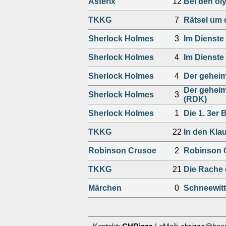
Asterix
12
Bei den ol
TKKG
7
Rätsel um d
Sherlock Holmes
3
Im Dienste 
Sherlock Holmes
4
Im Dienste 
Sherlock Holmes
4
Der geheim
Der geheim
Sherlock Holmes
3
(RDK)
Sherlock Holmes
1
Die 1. 3er 
TKKG
22
In den Kla
Robinson Crusoe
2
Robinson 
TKKG
21
Die Rache
Märchen
0
Schneewitt