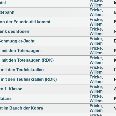
Fricke,
tel
I
Willem
Fricke,
sterbahn
M
Willem
Fricke,
nn der Feuerteufel kommt
Willem
Fricke,
enk des Bösen
Willem
Fricke,
Schmuggler-Jacht
Willem
Fricke,
 mit den Totenaugen
Willem
Fricke,
 mit den Totenaugen (RDK)
Willem
Fricke,
mit den Teufelskrallen
Willem
Fricke,
mit den Teufelskrallen (RDK)
Willem
Fricke,
en 1. Klasse
A
Willem
Fricke,
Satans
Willem
Fricke,
t im Bauch der Kobra
Willem
Fricke,