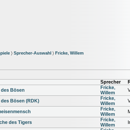
piele
〉
Sprecher-Auswahl
〉
Fricke, Willem
Sprecher
R
Fricke,
n des Bösen
Willem
Fricke,
n des Bösen (RDK)
Willem
Fricke,
meisenmensch
M
Willem
Fricke,
che des Tigers
I
Willem