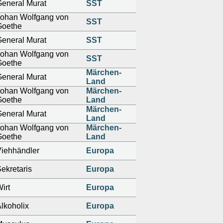
eneral Murat
SST
Johan Wolfgang von
SST
Goethe
eneral Murat
SST
Johan Wolfgang von
SST
Goethe
Märchen-
eneral Murat
Land
Johan Wolfgang von
Märchen-
Goethe
Land
Märchen-
eneral Murat
Land
Johan Wolfgang von
Märchen-
Goethe
Land
iehhändler
Europa
ekretaris
Europa
irt
Europa
lkoholix
Europa