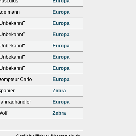
Musculus
Europa
Adelmann
Europa
'Unbekannt''
Europa
'Unbekannt''
Europa
'Unbekannt''
Europa
'Unbekannt''
Europa
'Unbekannt''
Europa
Dompteur Carlo
Europa
panier
Zebra
ahrradhändler
Europa
olf
Zebra