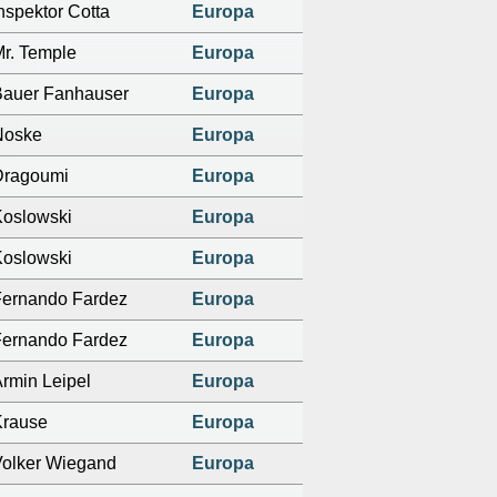
nspektor Cotta
Europa
r. Temple
Europa
Bauer Fanhauser
Europa
Noske
Europa
Dragoumi
Europa
Koslowski
Europa
Koslowski
Europa
Fernando Fardez
Europa
Fernando Fardez
Europa
rmin Leipel
Europa
Krause
Europa
Volker Wiegand
Europa