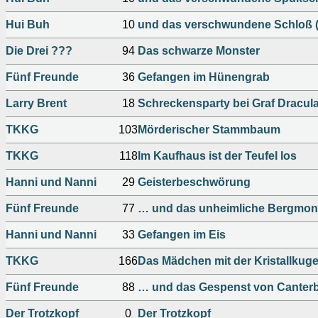
Hui Buh
10
und das verschwundene Schloß 
Die Drei ???
94
Das schwarze Monster
Fünf Freunde
36
Gefangen im Hünengrab
Larry Brent
18
Schreckensparty bei Graf Dracul
TKKG
103
Mörderischer Stammbaum
TKKG
118
Im Kaufhaus ist der Teufel los
Hanni und Nanni
29
Geisterbeschwörung
Fünf Freunde
77
… und das unheimliche Bergmon
Hanni und Nanni
33
Gefangen im Eis
TKKG
166
Das Mädchen mit der Kristallkuge
Fünf Freunde
88
… und das Gespenst von Canter
Der Trotzkopf
0
Der Trotzkopf