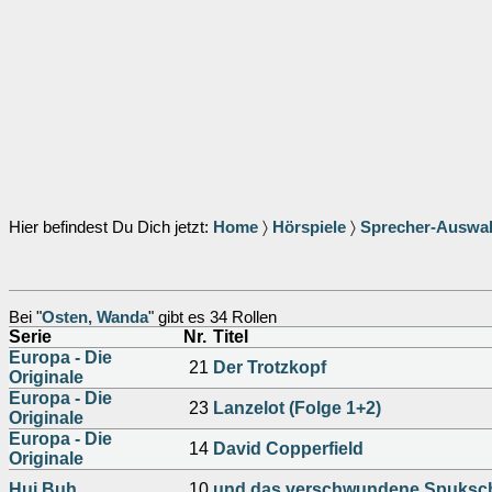
Hier befindest Du Dich jetzt:
Home
〉
Hörspiele
〉
Sprecher-Auswa
Bei "
Osten, Wanda
" gibt es 34 Rollen
Serie
Nr.
Titel
Europa - Die
21
Der Trotzkopf
Originale
Europa - Die
23
Lanzelot (Folge 1+2)
Originale
Europa - Die
14
David Copperfield
Originale
Hui Buh
10
und das verschwundene Spuksc