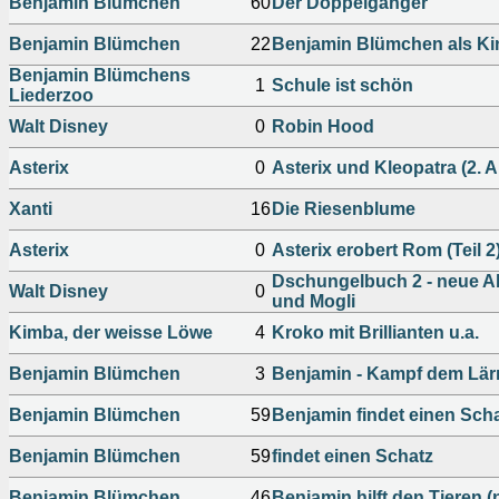
Benjamin Blümchen
60
Der Doppelgänger
Benjamin Blümchen
22
Benjamin Blümchen als Ki
Benjamin Blümchens
1
Schule ist schön
Liederzoo
Walt Disney
0
Robin Hood
Asterix
0
Asterix und Kleopatra (2. 
Xanti
16
Die Riesenblume
Asterix
0
Asterix erobert Rom (Teil 2
Dschungelbuch 2 - neue A
Walt Disney
0
und Mogli
Kimba, der weisse Löwe
4
Kroko mit Brillianten u.a.
Benjamin Blümchen
3
Benjamin - Kampf dem Lär
Benjamin Blümchen
59
Benjamin findet einen Sch
Benjamin Blümchen
59
findet einen Schatz
Benjamin Blümchen
46
Benjamin hilft den Tieren 