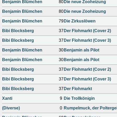
Benjamin Blümchen
80
Die neue Zooheizung
Benjamin Blümchen
80
Die neue Zooheizung
Benjamin Blümchen
79
Die Zirkuslöwen
Bibi Blocksberg
37
Der Flohmarkt (Cover 2)
Bibi Blocksberg
37
Der Flohmarkt (Cover 3)
Benjamin Blümchen
30
Benjamin als Pilot
Benjamin Blümchen
30
Benjamin als Pilot
Bibi Blocksberg
37
Der Flohmarkt (Cover 2)
Bibi Blocksberg
37
Der Flohmarkt (Cover 3)
Bibi Blocksberg
37
Der Flohmarkt
Xanti
9
Die Trollkönigin
(Diverse)
0
Rumpelmuck, der Poltergei