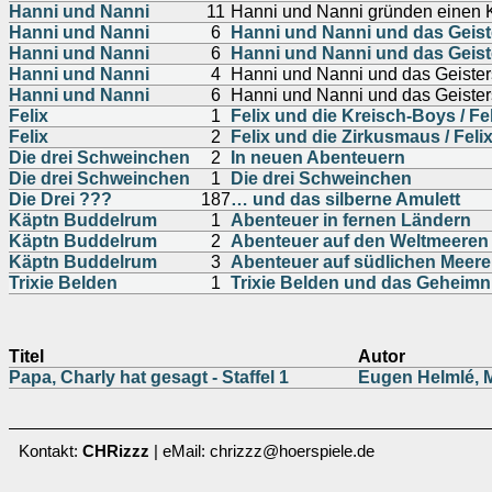
Hanni und Nanni
11
Hanni und Nanni gründen einen 
Hanni und Nanni
6
Hanni und Nanni und das Geis
Hanni und Nanni
6
Hanni und Nanni und das Geis
Hanni und Nanni
4
Hanni und Nanni und das Geiste
Hanni und Nanni
6
Hanni und Nanni und das Geiste
Felix
1
Felix und die Kreisch-Boys / Fe
Felix
2
Felix und die Zirkusmaus / Fel
Die drei Schweinchen
2
In neuen Abenteuern
Die drei Schweinchen
1
Die drei Schweinchen
Die Drei ???
187
… und das silberne Amulett
Käptn Buddelrum
1
Abenteuer in fernen Ländern
Käptn Buddelrum
2
Abenteuer auf den Weltmeeren
Käptn Buddelrum
3
Abenteuer auf südlichen Meer
Trixie Belden
1
Trixie Belden und das Geheim
Titel
Autor
Papa, Charly hat gesagt - Staffel 1
Eugen Helmlé, 
Kontakt:
CHRizzz
| eMail: chrizzz@hoerspiele.de