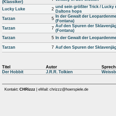
(Klassiker)
und sein größter Trick / Lucky
Lucky Luke
2
Daltons hops
In der Gewalt der Leoparden
Tarzan
5
(Fontana)
Auf den Spuren der Sklavenjä
Tarzan
7
(Fontana)
Tarzan
5
In der Gewalt der Leoparden
Tarzan
7
Auf den Spuren der Sklavenjä
Titel
Autor
Sprech
Der Hobbit
J.R.R. Tolkien
Weissb
Kontakt:
CHRizzz
| eMail: chrizzz@hoerspiele.de