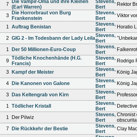
Die Vampir-Oma und ihre Kleinen
Stevens,
7
Rektor B
(Earl Warren)
Bert
Die Horrorbraut von Burg
Stevens,
3
Viktor vo
Frankenstein
Bert
Stevens,
1
Auftrag Benistan
Horatio 
Bert
Stevens,
2
GIG 2 - Im Todesbann der Lady Leila
''Unbekan
Bert
Stevens,
1
Der 50 Millionen-Euro-Coup
Falkenro
Bert
Tödliche Knochenhände (H.G.
Stevens,
9
Rodrigo 
Francis)
Bert
Stevens,
3
Kampf der Meister
König Ja
Bert
Stevens,
4
Die Kanonen von Galone
König Ja
Bert
Stevens,
3
Das Keltengrab von Kirn
Professo
Bert
Stevens,
1
Tödlicher Kristall
Detective
Bert
Stevens,
Chronist d
1
Der Pilwiz
Bert
obscuritat
Stevens,
7
Die Rückkehr der Bestie
Clay Mac
Bert