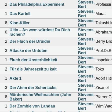
Stevens,
2
Das Philadelphia Experiment
Professi
Bert
Stevens,
1
Das Kartell
Murat
Bert
Stevens,
8
Klon-Killer
Takashi 
Bert
Ultio – An wem würdest Du Dich
Stevens,
0
Abraham
rächen?
Bert
Stevens,
2
Der Fluch der Druidin
Berry Br
Bert
Stevens,
3
Attacke der Untoten
Prof.Dr.B
Bert
Stevens,
1
Fluch der Unsterblichkeit
Inspektor
Bert
Stevens,
2
Für die Jahreszeit zu kalt
Toko
Bert
Stevens,
1
Akte 1
Adolf Hitl
Bert
Stevens,
3
Der Atem der Scherlacks
Zisariel
Bert
Mörderische Weihnachten (John
Stevens,
8
Pfarrer 
Baker)
Bert
Stevens,
1
Der Zombie von Landau
Wim Wag
Bert