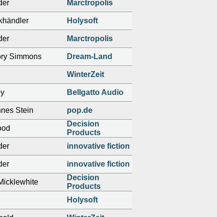
der
Marctropolis
ikhändler
Holysoft
der
Marctropolis
ory Simmons
Dream-Land
WinterZeit
by
Bellgatto Audio
nnes Stein
pop.de
Decision
ood
Products
der
innovative fiction
der
innovative fiction
Decision
Micklewhite
Products
Holysoft