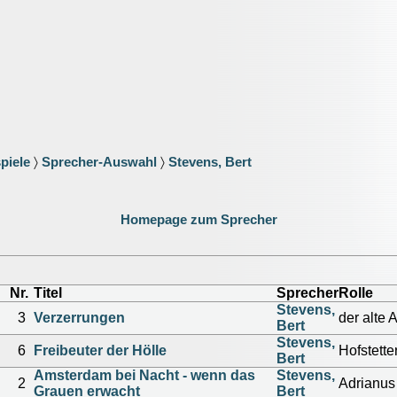
piele
〉
Sprecher-Auswahl
〉
Stevens, Bert
Homepage zum Sprecher
Nr.
Titel
Sprecher
Rolle
Stevens,
3
Verzerrungen
der alte 
Bert
Stevens,
6
Freibeuter der Hölle
Hofstette
Bert
Amsterdam bei Nacht - wenn das
Stevens,
2
Adrianus
Grauen erwacht
Bert