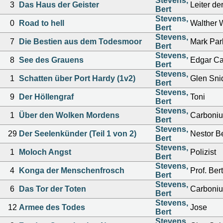
Stevens,
3
Das Haus der Geister
Leiter de
Bert
Stevens,
0
Road to hell
Walther 
Bert
Stevens,
7
Die Bestien aus dem Todesmoor
Mark Par
Bert
Stevens,
8
See des Grauens
Edgar C
Bert
Stevens,
1
Schatten über Port Hardy (1v2)
Glen Sni
Bert
Stevens,
9
Der Höllengraf
Toni
Bert
Stevens,
1
Über den Wolken Mordens
Carboniu
Bert
Stevens,
29
Der Seelenkünder (Teil 1 von 2)
Nestor B
Bert
Stevens,
1
Moloch Angst
Polizist
Bert
Stevens,
4
Konga der Menschenfrosch
Prof. Ber
Bert
Stevens,
6
Das Tor der Toten
Carboniu
Bert
Stevens,
12
Armee des Todes
Jose
Bert
Stevens,