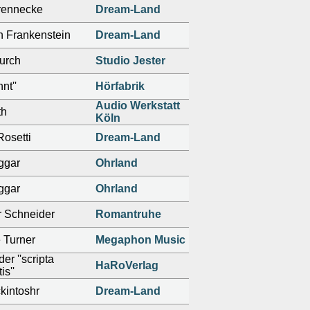
rennecke
Dream-Land
n Frankenstein
Dream-Land
Lurch
Studio Jester
nt''
Hörfabrik
Audio Werkstatt
th
Köln
Rosetti
Dream-Land
ggar
Ohrland
ggar
Ohrland
r Schneider
Romantruhe
 Turner
Megaphon Music
er ''scripta
HaRoVerlag
is''
kintoshr
Dream-Land