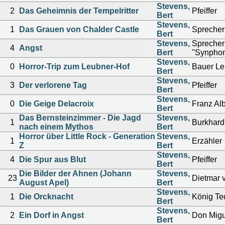
Stevens,
2
Das Geheimnis der Tempelritter
Pfeiffer
Bert
Stevens,
1
Das Grauen von Chalder Castle
Sprecher
Bert
Stevens,
Sprecher 
4
Angst
Bert
''Synphon
Stevens,
0
Horror-Trip zum Leubner-Hof
Bauer Le
Bert
Stevens,
3
Der verlorene Tag
Pfeiffer
Bert
Stevens,
0
Die Geige Delacroix
Franz Al
Bert
Das Bernsteinzimmer - Die Jagd
Stevens,
1
Burkhard
nach einem Mythos
Bert
Horror über Little Rock - Generation
Stevens,
1
Erzähler
Z
Bert
Stevens,
4
Die Spur aus Blut
Pfeiffer
Bert
Die Bilder der Ahnen (Johann
Stevens,
23
Dietmar 
August Apel)
Bert
Stevens,
1
Die Orcknacht
König Te
Bert
Stevens,
2
Ein Dorf in Angst
Don Migu
Bert