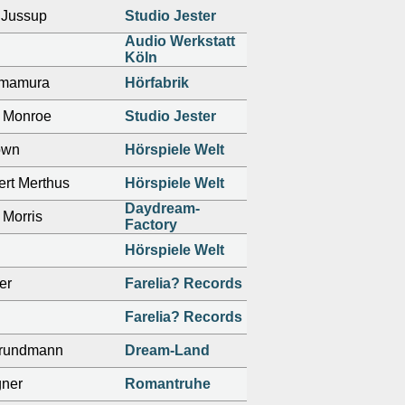
r Jussup
Studio Jester
Audio Werkstatt
Köln
Imamura
Hörfabrik
 Monroe
Studio Jester
own
Hörspiele Welt
ert Merthus
Hörspiele Welt
Daydream-
 Morris
Factory
Hörspiele Welt
er
Farelia? Records
Farelia? Records
Grundmann
Dream-Land
ner
Romantruhe