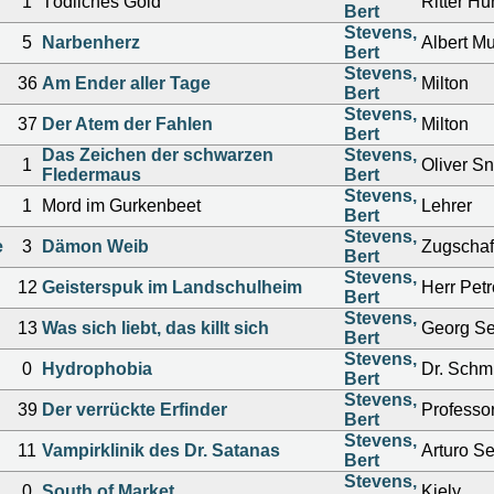
1
Tödliches Gold
Ritter Hu
Bert
Stevens,
5
Narbenherz
Albert M
Bert
Stevens,
36
Am Ender aller Tage
Milton
Bert
Stevens,
37
Der Atem der Fahlen
Milton
Bert
Das Zeichen der schwarzen
Stevens,
1
Oliver Sn
Fledermaus
Bert
Stevens,
1
Mord im Gurkenbeet
Lehrer
Bert
Stevens,
e
3
Dämon Weib
Zugschaf
Bert
Stevens,
12
Geisterspuk im Landschulheim
Herr Petr
Bert
Stevens,
13
Was sich liebt, das killt sich
Georg Se
Bert
Stevens,
0
Hydrophobia
Dr. Schmi
Bert
Stevens,
39
Der verrückte Erfinder
Professor
Bert
Stevens,
11
Vampirklinik des Dr. Satanas
Arturo S
Bert
Stevens,
0
South of Market
Kiely