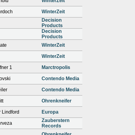
nold
WinterZeit
urdoch
WinterZeit
Decision
Products
Decision
Products
ate
WinterZeit
WinterZeit
fner 1
Marctropolis
ovski
Contendo Media
iler
Contendo Media
tt
Ohrenkneifer
 Lindford
Europa
Zauberstern
erveza
Records
Ohrenkneifer