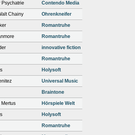
r Psychatrie
Contendo Media
Walt Chainy
Ohrenkneifer
ker
Romantruhe
anmore
Romantruhe
der
innovative fiction
Romantruhe
s
Holysoft
enitez
Universal Music
Braintone
t Mertus
Hörspiele Welt
s
Holysoft
Romantruhe