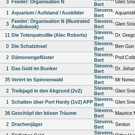
3
Feeder: Organisation N
Glen Sni
Bert
Stevens,
1
Aquarium / Aufstand / Ausblider
Aquarist
Bert
Feeder: Organisation N (Illustrated
Stevens,
3
Glen Sni
Audiobook)
Bert
Stevens,
11
Die Totenpatruillie (Alec Roberts)
Dr. Greg
Bert
Stevens,
0
Die Schatzinsel
Ben Gun
Bert
Stevens,
2
Dämonengeflüster
Prof.Col
Bert
Stevens,
1
Das Gold im Bunker
Dr. Joha
Bert
Stevens,
35
Verirrt im Spinnenwald
Mr Norw
Bert
Stevens,
2
Treibjagd in den Abgrund (2v2)
Glen Sni
Bert
Stevens,
1
Schatten über Port Hardy (1v2) APP
Glen Sni
Bert
Stevens,
36
Geschöpf der bösen Träume
Maurice 
Bert
Stevens,
2
Drachenjäger
Sestun
Bert
Stevens,