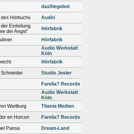
das5tegebot
 des Hörbuchs
Audiri
der Einleitung
Hörfabrik
ie der Angst''
ubner
Hörfabrik
Audio Werkstatt
Köln
brecht
Hörfabrik
 Schneider
Studio Jester
Farelia? Records
Audio Werkstatt
Köln
von Wartburg
Titania Medien
dor en Horcon
Farelia? Records
el Pansa
Dream-Land