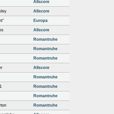
Allscore
xley
Allscore
t''
Europa
es
Allscore
Romantruhe
Romantruhe
Romantruhe
er
Allscore
Romantruhe
1
Romantruhe
Romantruhe
rton
Romantruhe