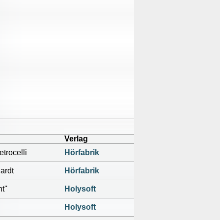
Verlag
trocelli
Hörfabrik
ardt
Hörfabrik
t''
Holysoft
Holysoft