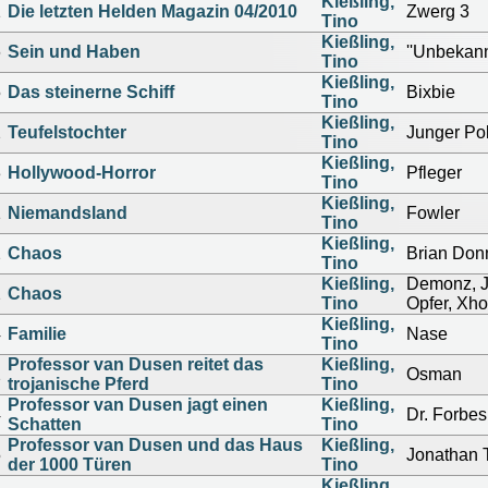
Kießling,
1
Die letzten Helden Magazin 04/2010
Zwerg 3
Tino
Kießling,
6
Sein und Haben
''Unbekann
Tino
Kießling,
5
Das steinerne Schiff
Bixbie
Tino
Kießling,
2
Teufelstochter
Junger Pol
Tino
Kießling,
3
Hollywood-Horror
Pfleger
Tino
Kießling,
1
Niemandsland
Fowler
Tino
Kießling,
2
Chaos
Brian Don
Tino
Kießling,
Demonz, J
2
Chaos
Tino
Opfer, Xh
Kießling,
4
Familie
Nase
Tino
Professor van Dusen reitet das
Kießling,
2
Osman
trojanische Pferd
Tino
Professor van Dusen jagt einen
Kießling,
4
Dr. Forbes
Schatten
Tino
Professor van Dusen und das Haus
Kießling,
5
Jonathan 
der 1000 Türen
Tino
Kießling,