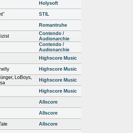
Holysoft
t''
STIL
Romantruhe
Contendo /
izist
Audionarchie
Contendo /
Audionarchie
Highscore Music
nelly
Highscore Music
ünger, LoBoys,
Highscore Music
osa
Highscore Music
Allscore
Allscore
Tate
Allscore