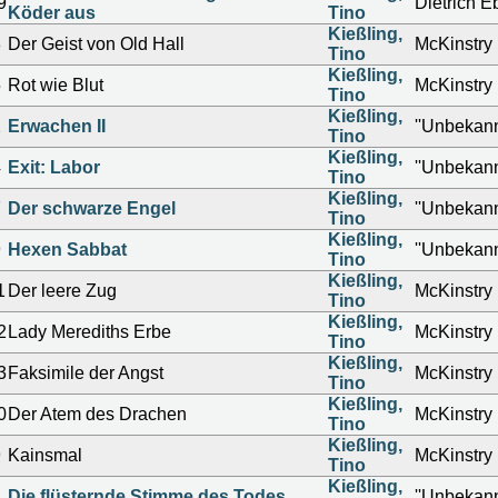
9
Dietrich E
Köder aus
Tino
Kießling,
8
Der Geist von Old Hall
McKinstry
Tino
Kießling,
5
Rot wie Blut
McKinstry
Tino
Kießling,
2
Erwachen II
''Unbekann
Tino
Kießling,
4
Exit: Labor
''Unbekann
Tino
Kießling,
7
Der schwarze Engel
''Unbekann
Tino
Kießling,
9
Hexen Sabbat
''Unbekann
Tino
Kießling,
1
Der leere Zug
McKinstry
Tino
Kießling,
2
Lady Merediths Erbe
McKinstry
Tino
Kießling,
3
Faksimile der Angst
McKinstry
Tino
Kießling,
0
Der Atem des Drachen
McKinstry
Tino
Kießling,
9
Kainsmal
McKinstry
Tino
Kießling,
2
Die flüsternde Stimme des Todes
''Unbekann