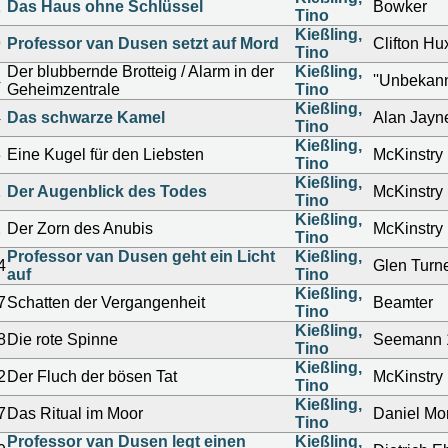
1
Das Haus ohne Schlüssel
Bowker
Tino
Kießling,
9
Professor van Dusen setzt auf Mord
Clifton Hu
Tino
Der blubbernde Brotteig / Alarm in der
Kießling,
4
''Unbekann
Geheimzentrale
Tino
Kießling,
4
Das schwarze Kamel
Alan Jayn
Tino
Kießling,
3
Eine Kugel für den Liebsten
McKinstry
Tino
Kießling,
1
Der Augenblick des Todes
McKinstry
Tino
Kießling,
2
Der Zorn des Anubis
McKinstry
Tino
Professor van Dusen geht ein Licht
Kießling,
4
Glen Turn
auf
Tino
Kießling,
7
Schatten der Vergangenheit
Beamter
Tino
Kießling,
8
Die rote Spinne
Seemann 
Tino
Kießling,
2
Der Fluch der bösen Tat
McKinstry
Tino
Kießling,
7
Das Ritual im Moor
Daniel Mo
Tino
Professor van Dusen legt einen
Kießling,