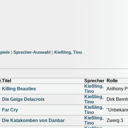
piele
〉
Sprecher-Auswahl
〉
Kießling, Tino
.
Titel
Sprecher
Rolle
Kießling,
0
Killing Beauties
Anthony Pe
Tino
Kießling,
0
Die Geige Delacroix
Dirk Bernh
Tino
Kießling,
1
Far Cry
''Unbekann
Tino
Kießling,
2
Die Katakomben von Danbar
Zwerg 3
Tino