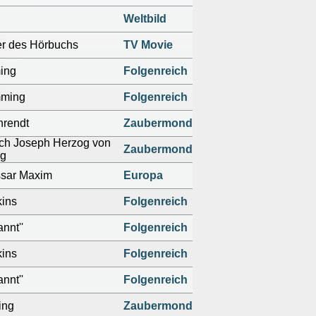
Weltbild
r des Hörbuchs
TV Movie
ing
Folgenreich
mming
Folgenreich
hrendt
Zaubermond
ch Joseph Herzog von
Zaubermond
rg
sar Maxim
Europa
ins
Folgenreich
nnt''
Folgenreich
ins
Folgenreich
nnt''
Folgenreich
ing
Zaubermond