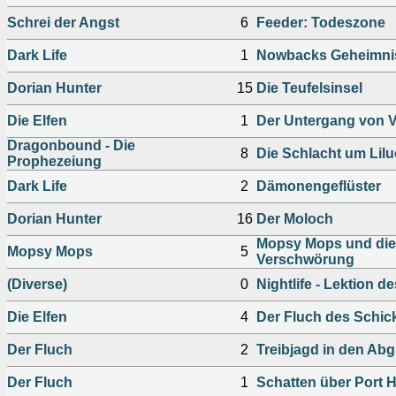
Schrei der Angst
6
Feeder: Todeszone
Dark Life
1
Nowbacks Geheimni
Dorian Hunter
15
Die Teufelsinsel
Die Elfen
1
Der Untergang von 
Dragonbound - Die
8
Die Schlacht um Lilue
Prophezeiung
Dark Life
2
Dämonengeflüster
Dorian Hunter
16
Der Moloch
Mopsy Mops und die 
Mopsy Mops
5
Verschwörung
(Diverse)
0
Nightlife - Lektion 
Die Elfen
4
Der Fluch des Schic
Der Fluch
2
Treibjagd in den Abg
Der Fluch
1
Schatten über Port 