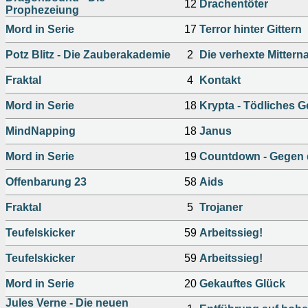
12
Drachentöter
Prophezeiung
Mord in Serie
17
Terror hinter Gittern
Potz Blitz - Die Zauberakademie
2
Die verhexte Mittern
Fraktal
4
Kontakt
Mord in Serie
18
Krypta - Tödliches 
MindNapping
18
Janus
Mord in Serie
19
Countdown - Gegen d
Offenbarung 23
58
Aids
Fraktal
5
Trojaner
Teufelskicker
59
Arbeitssieg!
Teufelskicker
59
Arbeitssieg!
Mord in Serie
20
Gekauftes Glück
Jules Verne - Die neuen