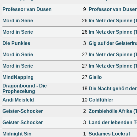
Professor van Dusen
9
Professor van Dusen
Mord in Serie
26
Im Netz der Spinne (T
Mord in Serie
26
Im Netz der Spinne (T
Die Punkies
3
Gig auf der Geisterin
Mord in Serie
27
Im Netz der Spinne (T
Mord in Serie
27
Im Netz der Spinne (T
MindNapping
27
Giallo
Dragonbound - Die
18
Die Nacht gehört de
Prophezeiung
Andi Meisfeld
10
Goldfühler
Geister-Schocker
2
Zombiehölle Afrika (T
Geister-Schocker
3
Land der lebenden To
Midnight Sin
1
Sudames Lockruf