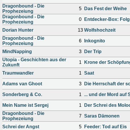
Dragonbound - Die
5
Das Fest der Weihe
Prophezeiung
Dragonbound - Die
0
Entdecker-Box: Folg
Prophezeiung
Dorian Hunter
13
Wolfshochzeit
Dragonbound - Die
6
Inkognito
Prophezeiung
MindNapping
3
Der Trip
Utopia - Geschichten aus der
1
Krone der Schöpfun
Zukunft
Traumwandler
1
Saat
Adams van Ghoot
3
Die Herrschaft der 
Sonderberg & Co.
1
... und der Mord auf
Mein Name ist Sergej
1
Der Schrei des Molo
Dragonbound - Die
7
Saras Dämonen
Prophezeiung
Schrei der Angst
5
Feeder: Tod auf Eis