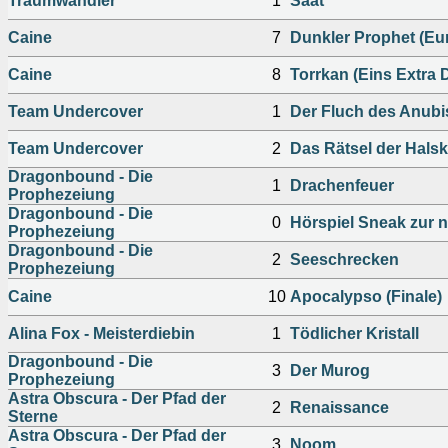
Traumwandler
1
Saat
Caine
7
Dunkler Prophet (Eu
Caine
8
Torrkan (Eins Extra 
Team Undercover
1
Der Fluch des Anubi
Team Undercover
2
Das Rätsel der Halsk
Dragonbound - Die
1
Drachenfeuer
Prophezeiung
Dragonbound - Die
0
Hörspiel Sneak zur 
Prophezeiung
Dragonbound - Die
2
Seeschrecken
Prophezeiung
Caine
10
Apocalypso (Finale)
Alina Fox - Meisterdiebin
1
Tödlicher Kristall
Dragonbound - Die
3
Der Murog
Prophezeiung
Astra Obscura - Der Pfad der
2
Renaissance
Sterne
Astra Obscura - Der Pfad der
3
Noom