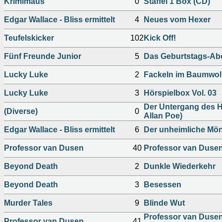
Krimimaus
0
Staffel 1 Box (CD)
Edgar Wallace - Bliss ermittelt
4
Neues vom Hexer
Teufelskicker
102
Kick Off!
Fünf Freunde Junior
5
Das Geburtstags-Abe
Lucky Luke
2
Fackeln im Baumwoll
Lucky Luke
3
Hörspielbox Vol. 03
Der Untergang des 
(Diverse)
0
Allan Poe)
Edgar Wallace - Bliss ermittelt
6
Der unheimliche Mö
Professor van Dusen
40
Professor van Dusen
Beyond Death
2
Dunkle Wiederkehr
Beyond Death
3
Besessen
Murder Tales
9
Blinde Wut
Professor van Dusen
Professor van Dusen
41