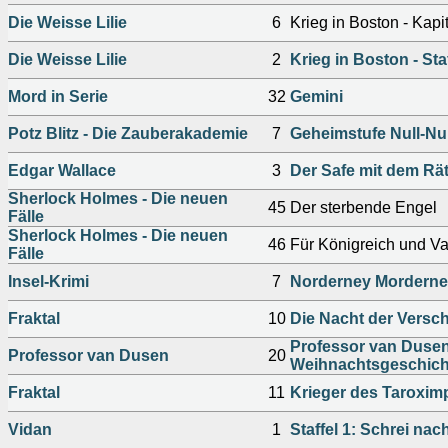
Die Weisse Lilie
6
Krieg in Boston - Kapite
Die Weisse Lilie
2
Krieg in Boston - Sta
Mord in Serie
32
Gemini
Potz Blitz - Die Zauberakademie
7
Geheimstufe Null-Nu
Edgar Wallace
3
Der Safe mit dem Rä
Sherlock Holmes - Die neuen
45
Der sterbende Engel
Fälle
Sherlock Holmes - Die neuen
46
Für Königreich und Va
Fälle
Insel-Krimi
7
Norderney Mordern
Fraktal
10
Die Nacht der Versc
Professor van Duse
Professor van Dusen
20
Weihnachtsgeschich
Fraktal
11
Krieger des Taroxim
Vidan
1
Staffel 1: Schrei na