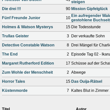
steigen
Die drei !!!
90
Mission Gipfelglück
Ein aufregender Wald
Fünf Freunde Junior
10
gestohlene Buchseit
Holmes & Watson Mysterys
15
Die Todesstunde
Trullas Geister
3
Der verkaufte Sohn
Detective Constable Watson
8
Drei Mängel für Charli
The End
2
Episode Tag 02 - Ikar
Margaret Rutherford Edition
17
Schüsse auf der Scha
Zum Wohle der Menschheit
2
Abwege
Horror Tales
15
Das Ouija-Rätsel
Küstenmorde
7
Kaltes Blut in Zimmer
Titel
Autor