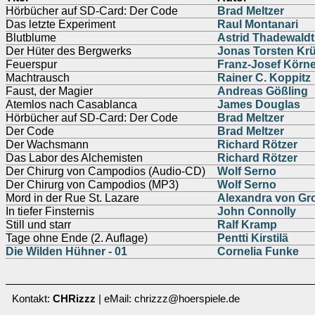
Hörbücher auf SD-Card: Der Code
Brad Meltzer
Das letzte Experiment
Raul Montanari
Blutblume
Astrid Thadewaldt
Der Hüter des Bergwerks
Jonas Torsten Kr
Feuerspur
Franz-Josef Körne
Machtrausch
Rainer C. Koppitz
Faust, der Magier
Andreas Gößling
Atemlos nach Casablanca
James Douglas
Hörbücher auf SD-Card: Der Code
Brad Meltzer
Der Code
Brad Meltzer
Der Wachsmann
Richard Rötzer
Das Labor des Alchemisten
Richard Rötzer
Der Chirurg von Campodios (Audio-CD)
Wolf Serno
Der Chirurg von Campodios (MP3)
Wolf Serno
Mord in der Rue St. Lazare
Alexandra von Gr
In tiefer Finsternis
John Connolly
Still und starr
Ralf Kramp
Tage ohne Ende (2. Auflage)
Pentti Kirstilä
Die Wilden Hühner - 01
Cornelia Funke
Kontakt:
CHRizzz
| eMail: chrizzz@hoerspiele.de