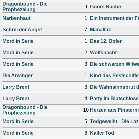
Dragonbound - Die
9
Goors Rache
Prophezeiung
Narbenhaut
1
Ein Instrument der F
Schrei der Angst
7
Manaltak
Mord in Serie
1
Das 12. Opfer
Mord in Serie
2
Wolfsnacht
Mord in Serie
3
Die schwarzen Witw
Die Arwinger
1
Kind des Pestschiff
Larry Brent
3
Die Wahnsinnsbrut d
Larry Brent
4
Party im Blutschloss
Dragonbound - Die
10
Herzen aus Finstern
Prophezeiung
Mord in Serie
5
Todgeweiht - Die La
Mord in Serie
6
Kalter Tod