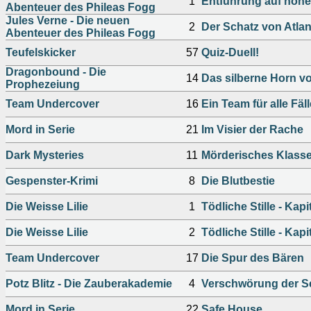
1
Entführung auf hohe
Abenteuer des Phileas Fogg
Jules Verne - Die neuen
2
Der Schatz von Atlan
Abenteuer des Phileas Fogg
Teufelskicker
57
Quiz-Duell!
Dragonbound - Die
14
Das silberne Horn vo
Prophezeiung
Team Undercover
16
Ein Team für alle Fäll
Mord in Serie
21
Im Visier der Rache
Dark Mysteries
11
Mörderisches Klasse
Gespenster-Krimi
8
Die Blutbestie
Die Weisse Lilie
1
Tödliche Stille - Kapit
Die Weisse Lilie
2
Tödliche Stille - Kapit
Team Undercover
17
Die Spur des Bären
Potz Blitz - Die Zauberakademie
4
Verschwörung der S
Mord in Serie
22
Safe House