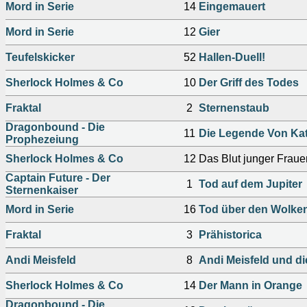
Mord in Serie
14
Eingemauert
Mord in Serie
12
Gier
Teufelskicker
52
Hallen-Duell!
Sherlock Holmes & Co
10
Der Griff des Todes
Fraktal
2
Sternenstaub
Dragonbound - Die
11
Die Legende Von Ka
Prophezeiung
Sherlock Holmes & Co
12
Das Blut junger Fraue
Captain Future - Der
1
Tod auf dem Jupiter
Sternenkaiser
Mord in Serie
16
Tod über den Wolke
Fraktal
3
Prähistorica
Andi Meisfeld
8
Andi Meisfeld und d
Sherlock Holmes & Co
14
Der Mann in Orange
Dragonbound - Die