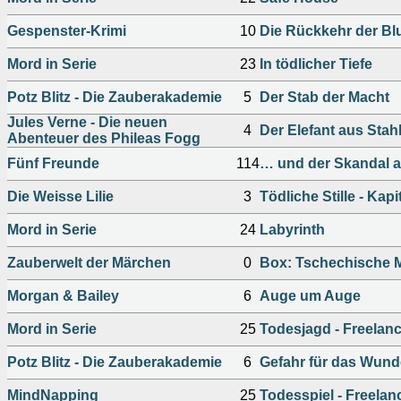
Gespenster-Krimi
10
Die Rückkehr der Blu
Mord in Serie
23
In tödlicher Tiefe
Potz Blitz - Die Zauberakademie
5
Der Stab der Macht
Jules Verne - Die neuen
4
Der Elefant aus Stah
Abenteuer des Phileas Fogg
Fünf Freunde
114
… und der Skandal au
Die Weisse Lilie
3
Tödliche Stille - Kapite
Mord in Serie
24
Labyrinth
Zauberwelt der Märchen
0
Box: Tschechische 
Morgan & Bailey
6
Auge um Auge
Mord in Serie
25
Todesjagd - Freelanc
Potz Blitz - Die Zauberakademie
6
Gefahr für das Wund
MindNapping
25
Todesspiel - Freelanc