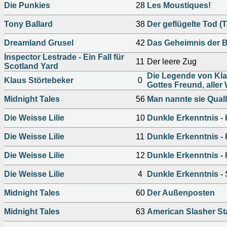
Die Punkies
28
Les Moustiques!
Tony Ballard
38
Der geflügelte Tod (T
Dreamland Grusel
42
Das Geheimnis der B
Inspector Lestrade - Ein Fall für
11
Der leere Zug
Scotland Yard
Die Legende von Kla
Klaus Störtebeker
0
Gottes Freund, aller 
Midnight Tales
56
Man nannte sie Qual
Die Weisse Lilie
10
Dunkle Erkenntnis - K
Die Weisse Lilie
11
Dunkle Erkenntnis - K
Die Weisse Lilie
12
Dunkle Erkenntnis - K
Die Weisse Lilie
4
Dunkle Erkenntnis - 
Midnight Tales
60
Der Außenposten
Midnight Tales
63
American Slasher St