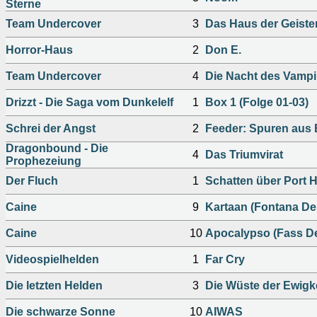
Sterne
Team Undercover
3
Das Haus der Geiste
Horror-Haus
2
Don E.
Team Undercover
4
Die Nacht des Vampi
Drizzt - Die Saga vom Dunkelelf
1
Box 1 (Folge 01-03)
Schrei der Angst
2
Feeder: Spuren aus 
Dragonbound - Die
4
Das Triumvirat
Prophezeiung
Der Fluch
1
Schatten über Port H
Caine
9
Kartaan (Fontana De
Caine
10
Apocalypso (Fass D
Videospielhelden
1
Far Cry
Die letzten Helden
3
Die Wüste der Ewigk
Die schwarze Sonne
10
AIWAS