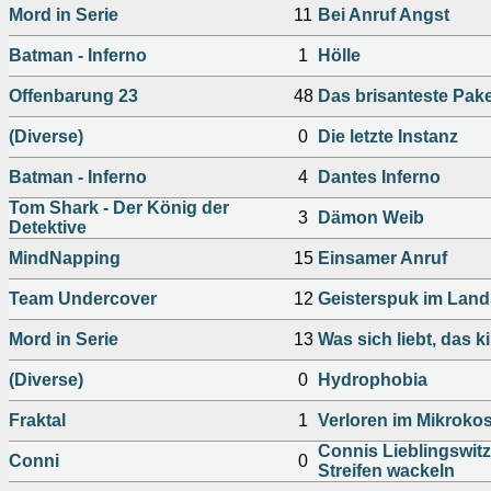
Mord in Serie
11
Bei Anruf Angst
Batman - Inferno
1
Hölle
Offenbarung 23
48
Das brisanteste Pake
(Diverse)
0
Die letzte Instanz
Batman - Inferno
4
Dantes Inferno
Tom Shark - Der König der
3
Dämon Weib
Detektive
MindNapping
15
Einsamer Anruf
Team Undercover
12
Geisterspuk im Lan
Mord in Serie
13
Was sich liebt, das kil
(Diverse)
0
Hydrophobia
Fraktal
1
Verloren im Mikrok
Connis Lieblingswitz
Conni
0
Streifen wackeln