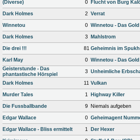
(Diverse)
0
Flucht von Burg Kal
Dark Holmes
2
Verrat
Winnetou
0
Winnetou - Das Gol
Dark Holmes
3
Mahlstrom
Die drei !!!
81
Geheimnis im Spukh
Karl May
0
Winnetou - Das Gol
Geisterstunde - Das
3
Unheimliche Erbscha
phantastische Hörspiel
Dark Holmes
11
Vulkan
Murder Tales
1
Highway Killer
Die Fussballbande
9
Niemals aufgeben
Edgar Wallace
0
Geheimagent Numme
Edgar Wallace - Bliss ermittelt
1
Der Hexer