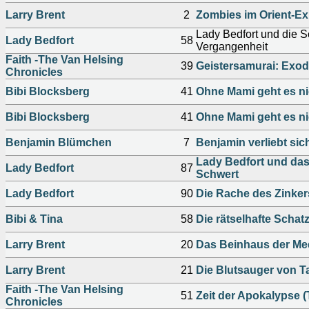
Larry Brent
2
Zombies im Orient-Exp
Lady Bedfort und die S
Lady Bedfort
58
Vergangenheit
Faith -The Van Helsing
39
Geistersamurai: Exodu
Chronicles
Bibi Blocksberg
41
Ohne Mami geht es ni
Bibi Blocksberg
41
Ohne Mami geht es ni
Benjamin Blümchen
7
Benjamin verliebt sic
Lady Bedfort und da
Lady Bedfort
87
Schwert
Lady Bedfort
90
Die Rache des Zinker
Bibi & Tina
58
Die rätselhafte Scha
Larry Brent
20
Das Beinhaus der M
Larry Brent
21
Die Blutsauger von Ta
Faith -The Van Helsing
51
Zeit der Apokalypse (T
Chronicles