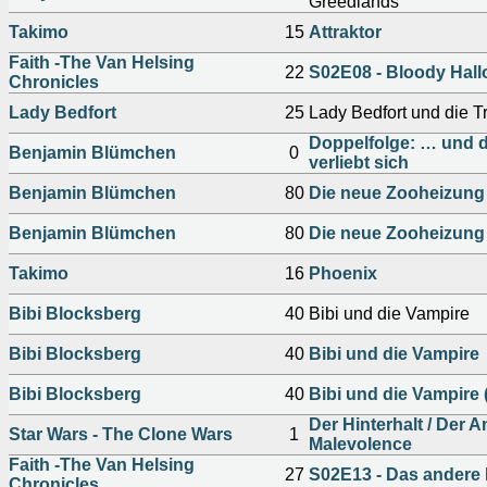
Greedlands
Takimo
15
Attraktor
Faith -The Van Helsing
22
S02E08 - Bloody Hal
Chronicles
Lady Bedfort
25
Lady Bedfort und die T
Doppelfolge: … und d
Benjamin Blümchen
0
verliebt sich
Benjamin Blümchen
80
Die neue Zooheizung
Benjamin Blümchen
80
Die neue Zooheizung
Takimo
16
Phoenix
Bibi Blocksberg
40
Bibi und die Vampire
Bibi Blocksberg
40
Bibi und die Vampire
Bibi Blocksberg
40
Bibi und die Vampire 
Der Hinterhalt / Der An
Star Wars - The Clone Wars
1
Malevolence
Faith -The Van Helsing
27
S02E13 - Das andere
Chronicles