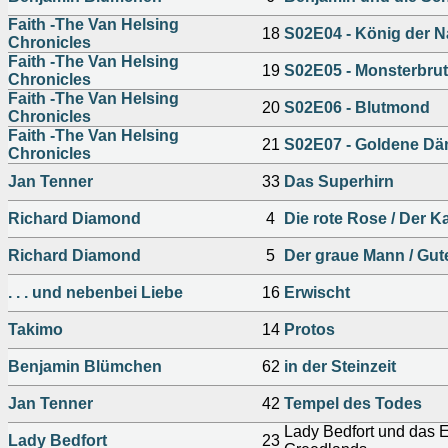
Faith -The Van Helsing
18
S02E04 - König der N
Chronicles
Faith -The Van Helsing
19
S02E05 - Monsterbrut
Chronicles
Faith -The Van Helsing
20
S02E06 - Blutmond
Chronicles
Faith -The Van Helsing
21
S02E07 - Goldene D
Chronicles
Jan Tenner
33
Das Superhirn
Richard Diamond
4
Die rote Rose / Der Ka
Richard Diamond
5
Der graue Mann / Gut
. . . und nebenbei Liebe
16
Erwischt
Takimo
14
Protos
Benjamin Blümchen
62
in der Steinzeit
Jan Tenner
42
Tempel des Todes
Lady Bedfort und das E
Lady Bedfort
23