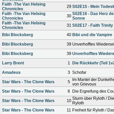
Faith -The Van Helsing
29
S02E15 - Mein Todesk
Chronicles
Faith -The Van Helsing
S02E16 - Das Herz d
30
Chronicles
Sonne
Faith -The Van Helsing
31
S02E17 - Faith Trinity
Chronicles
Bibi Blocksberg
40
Bibi und die Vampire
Bibi Blocksberg
39
Unverhofftes Wieders
Bibi Blocksberg
39
Unverhofftes Wieder
Larry Brent
1
Die Rückkehr (Teil 1v
Amadeus
3
Schofar
Im Mantel der Dunkelhe
Star Wars - The Clone Wars
5
von Grievous
Star Wars - The Clone Wars
6
Die Ergreifung des Cou
Sturm über Ryloth / Di
Star Wars - The Clone Wars
10
Ryloth
Star Wars - The Clone Wars
11
Freiheit für Ryloth / D