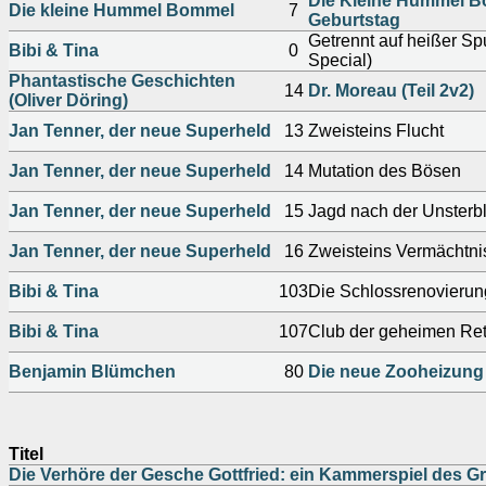
Die Kleine Hummel B
Die kleine Hummel Bommel
7
Geburtstag
Getrennt auf heißer Spu
Bibi & Tina
0
Special)
Phantastische Geschichten
14
Dr. Moreau (Teil 2v2)
(Oliver Döring)
Jan Tenner, der neue Superheld
13
Zweisteins Flucht
Jan Tenner, der neue Superheld
14
Mutation des Bösen
Jan Tenner, der neue Superheld
15
Jagd nach der Unsterbl
Jan Tenner, der neue Superheld
16
Zweisteins Vermächtni
Bibi & Tina
103
Die Schlossrenovierun
Bibi & Tina
107
Club der geheimen Ret
Benjamin Blümchen
80
Die neue Zooheizung
Titel
Die Verhöre der Gesche Gottfried: ein Kammerspiel des G