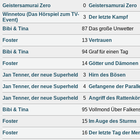
Geistersamurai Zero
0
Geistersamurai Zero
Winnetou (Das Hörspiel zum TV-
3
Der letzte Kampf
Event)
Bibi & Tina
87
Das große Unwetter
Foster
13
Vertrauen
Bibi & Tina
94
Graf für einen Tag
Foster
14
Götter und Dämonen
Jan Tenner, der neue Superheld
3
Hirn des Bösen
Jan Tenner, der neue Superheld
4
Gefangene der Paralle
Jan Tenner, der neue Superheld
5
Angriff des Rattenkö
Bibi & Tina
95
Vollmond Über Falkens
Foster
15
Im Auge des Sturms
Foster
16
Der letzte Tag der Me