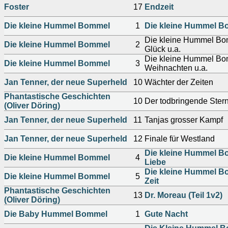
Foster
17
Endzeit
Die kleine Hummel Bommel
1
Die kleine Hummel B
Die kleine Hummel Bo
Die kleine Hummel Bommel
2
Glück u.a.
Die kleine Hummel Bom
Die kleine Hummel Bommel
3
Weihnachten u.a.
Jan Tenner, der neue Superheld
10
Wächter der Zeiten
Phantastische Geschichten
10
Der todbringende Ster
(Oliver Döring)
Jan Tenner, der neue Superheld
11
Tanjas grosser Kampf
Jan Tenner, der neue Superheld
12
Finale für Westland
Die kleine Hummel B
Die kleine Hummel Bommel
4
Liebe
Die kleine Hummel B
Die kleine Hummel Bommel
5
Zeit
Phantastische Geschichten
13
Dr. Moreau (Teil 1v2)
(Oliver Döring)
Die Baby Hummel Bommel
1
Gute Nacht