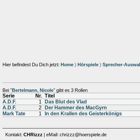
Hier befindest Du Dich jetzt:
Home
〉
Hörspiele
〉
Sprecher-Auswa
Bei "
Bertelmann, Nicole
" gibt es 3 Rollen
Serie
Nr.
Titel
A.D.F.
1
Das Blut des Vlad
A.D.F.
2
Der Hammer des MacGyrn
Mark Tate
1
In den Krallen des Geisterkönigs
Kontakt:
CHRizzz
| eMail: chrizzz@hoerspiele.de