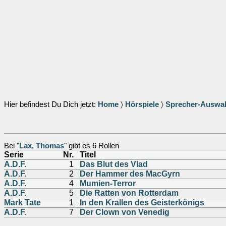
Hier befindest Du Dich jetzt:
Home
〉
Hörspiele
〉
Sprecher-Auswa
Bei "
Lax, Thomas
" gibt es 6 Rollen
Serie
Nr.
Titel
A.D.F.
1
Das Blut des Vlad
A.D.F.
2
Der Hammer des MacGyrn
A.D.F.
4
Mumien-Terror
A.D.F.
5
Die Ratten von Rotterdam
Mark Tate
1
In den Krallen des Geisterkönigs
A.D.F.
7
Der Clown von Venedig