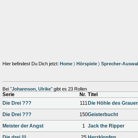
Hier befindest Du Dich jetzt:
Home
〉
Hörspiele
〉
Sprecher-Auswa
Bei "
Johannson, Ulrike
" gibt es 23 Rollen
Serie
Nr.
Titel
Die Drei ???
111
Die Höhle des Graue
Die Drei ???
150
Geisterbucht
Meister der Angst
1
Jack the Ripper
Die drei !!!
25
Herzklopfen