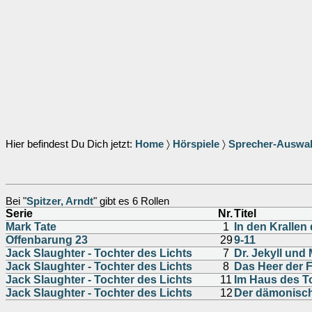
Hier befindest Du Dich jetzt:
Home
〉
Hörspiele
〉
Sprecher-Auswa
Bei "
Spitzer, Arndt
" gibt es 6 Rollen
Serie
Nr.
Titel
Mark Tate
1
In den Krallen
Offenbarung 23
29
9-11
Jack Slaughter - Tochter des Lichts
7
Dr. Jekyll und
Jack Slaughter - Tochter des Lichts
8
Das Heer der F
Jack Slaughter - Tochter des Lichts
11
Im Haus des T
Jack Slaughter - Tochter des Lichts
12
Der dämonisch