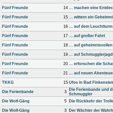
Fünf Freunde
14
… machen eine Entde
Fünf Freunde
15
… wittern ein Geheimn
Fünf Freunde
16
… auf dem Leuchtturm
Fünf Freunde
17
… auf großer Fahrt
Fünf Freunde
18
… auf geheimnisvollen
Fünf Freunde
19
… auf Schmugglerjagd
Fünf Freunde
20
… erforschen die Schat
Fünf Freunde
21
… auf neuen Abenteue
TKKG
15
Ufos in Bad Finkenstei
Die Ferienbande und di
Die Ferienbande
3
Schmuggler
Die Wolf-Gäng
5
Die Rückkehr der Troll
Die Wolf-Gäng
3
Der Wächter der Wahrh