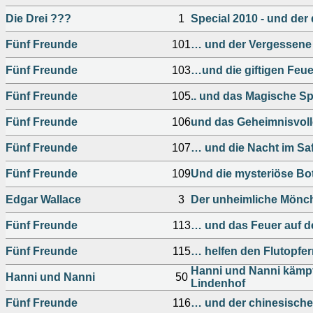
Die Drei ???
1
Special 2010 - und der
Fünf Freunde
101
… und der Vergessene
Fünf Freunde
103
…und die giftigen Feue
Fünf Freunde
105
.. und das Magische S
Fünf Freunde
106
und das Geheimnisvolle
Fünf Freunde
107
… und die Nacht im Saf
Fünf Freunde
109
Und die mysteriöse Bo
Edgar Wallace
3
Der unheimliche Mönc
Fünf Freunde
113
… und das Feuer auf de
Fünf Freunde
115
… helfen den Flutopfe
Hanni und Nanni kämpf
Hanni und Nanni
50
Lindenhof
Fünf Freunde
116
… und der chinesische