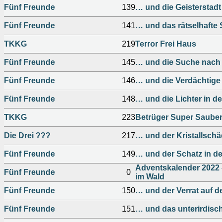
Fünf Freunde
139
… und die Geisterstadt
Fünf Freunde
141
… und das rätselhafte
TKKG
219
Terror Frei Haus
Fünf Freunde
145
… und die Suche nach
Fünf Freunde
146
… und die Verdächtige
Fünf Freunde
148
… und die Lichter in 
TKKG
223
Betrüger Super Saube
Die Drei ???
217
… und der Kristallschä
Fünf Freunde
149
… und der Schatz in d
Adventskalender 2022 
Fünf Freunde
0
im Wald
Fünf Freunde
150
… und der Verrat auf 
Fünf Freunde
151
… und das unterirdisc