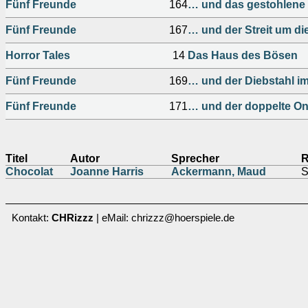
Fünf Freunde
164
… und das gestohlene 
Fünf Freunde
167
… und der Streit um di
Horror Tales
14
Das Haus des Bösen
Fünf Freunde
169
… und der Diebstahl i
Fünf Freunde
171
… und der doppelte On
Titel
Autor
Sprecher
R
Chocolat
Joanne Harris
Ackermann, Maud
S
Kontakt:
CHRizzz
| eMail: chrizzz@hoerspiele.de