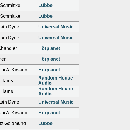
Schmittke
Lübbe
Schmittke
Lübbe
tain Dyne
Universal Music
tain Dyne
Universal Music
Chandler
Hörplanet
ner
Hörplanet
bi Al Kiwano
Hörplanet
Random House
Harris
Audio
Random House
Harris
Audio
tain Dyne
Universal Music
bi Al Kiwano
Hörplanet
itz Goldmund
Lübbe