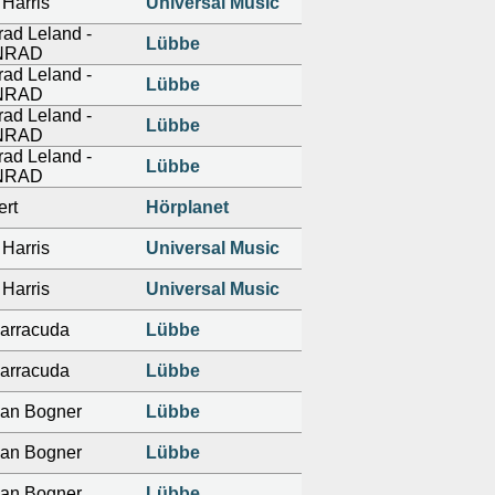
Harris
Universal Music
ad Leland -
Lübbe
NRAD
ad Leland -
Lübbe
NRAD
ad Leland -
Lübbe
NRAD
ad Leland -
Lübbe
NRAD
rt
Hörplanet
Harris
Universal Music
Harris
Universal Music
arracuda
Lübbe
arracuda
Lübbe
ian Bogner
Lübbe
ian Bogner
Lübbe
ian Bogner
Lübbe