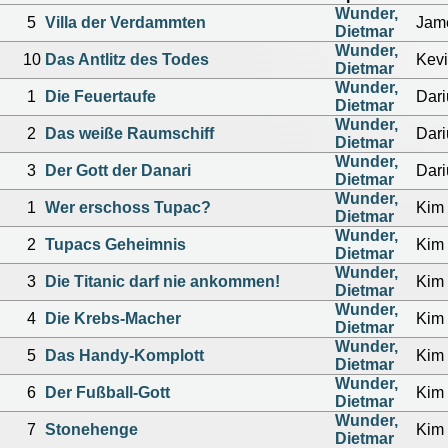
Wunder,
5
Villa der Verdammten
Jam
Dietmar
Wunder,
10
Das Antlitz des Todes
Kevi
Dietmar
Wunder,
1
Die Feuertaufe
Dar
Dietmar
Wunder,
2
Das weiße Raumschiff
Dar
Dietmar
Wunder,
3
Der Gott der Danari
Dar
Dietmar
Wunder,
1
Wer erschoss Tupac?
Kim 
Dietmar
Wunder,
2
Tupacs Geheimnis
Kim 
Dietmar
Wunder,
3
Die Titanic darf nie ankommen!
Kim 
Dietmar
Wunder,
4
Die Krebs-Macher
Kim 
Dietmar
Wunder,
5
Das Handy-Komplott
Kim 
Dietmar
Wunder,
6
Der Fußball-Gott
Kim 
Dietmar
Wunder,
7
Stonehenge
Kim 
Dietmar