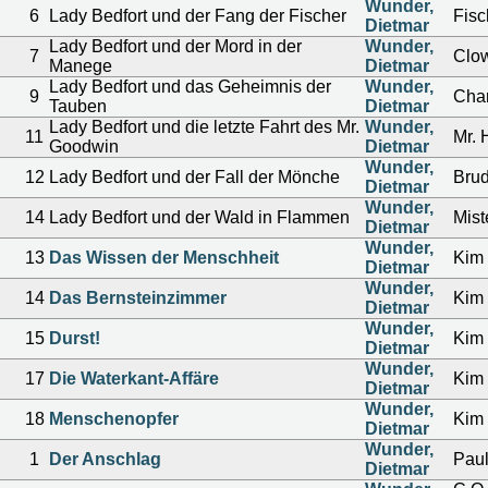
Wunder,
6
Lady Bedfort und der Fang der Fischer
Fisc
Dietmar
Lady Bedfort und der Mord in der
Wunder,
7
Clo
Manege
Dietmar
Lady Bedfort und das Geheimnis der
Wunder,
9
Char
Tauben
Dietmar
Lady Bedfort und die letzte Fahrt des Mr.
Wunder,
11
Mr.
Goodwin
Dietmar
Wunder,
12
Lady Bedfort und der Fall der Mönche
Brud
Dietmar
Wunder,
14
Lady Bedfort und der Wald in Flammen
Mist
Dietmar
Wunder,
13
Das Wissen der Menschheit
Kim 
Dietmar
Wunder,
14
Das Bernsteinzimmer
Kim 
Dietmar
Wunder,
15
Durst!
Kim 
Dietmar
Wunder,
17
Die Waterkant-Affäre
Kim 
Dietmar
Wunder,
18
Menschenopfer
Kim 
Dietmar
Wunder,
1
Der Anschlag
Pau
Dietmar