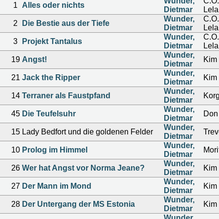
Wunder,
C.O.
1
Alles oder nichts
Dietmar
Lela
Wunder,
C.O.
2
Die Bestie aus der Tiefe
Dietmar
Lela
Wunder,
C.O.
3
Projekt Tantalus
Dietmar
Lela
Wunder,
19
Angst!
Kim 
Dietmar
Wunder,
21
Jack the Ripper
Kim 
Dietmar
Wunder,
14
Terraner als Faustpfand
Kor
Dietmar
Wunder,
45
Die Teufelsuhr
Don 
Dietmar
Wunder,
15
Lady Bedfort und die goldenen Felder
Trev
Dietmar
Wunder,
10
Prolog im Himmel
Mor
Dietmar
Wunder,
26
Wer hat Angst vor Norma Jeane?
Kim 
Dietmar
Wunder,
27
Der Mann im Mond
Kim 
Dietmar
Wunder,
28
Der Untergang der MS Estonia
Kim 
Dietmar
Wunder,