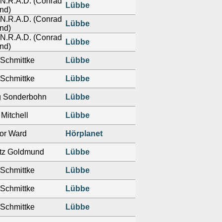
N.R.A.D. (Conrad
Lübbe
nd)
N.R.A.D. (Conrad
Lübbe
nd)
N.R.A.D. (Conrad
Lübbe
nd)
Schmittke
Lübbe
Schmittke
Lübbe
g Sonderbohn
Lübbe
Mitchell
Lübbe
or Ward
Hörplanet
itz Goldmund
Lübbe
Schmittke
Lübbe
Schmittke
Lübbe
Schmittke
Lübbe