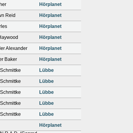
her
Hörplanet
wn Reid
Hörplanet
les
Hörplanet
 Haywood
Hörplanet
er Alexander
Hörplanet
er Baker
Hörplanet
Schmittke
Lübbe
Schmittke
Lübbe
Schmittke
Lübbe
Schmittke
Lübbe
Schmittke
Lübbe
l
Hörplanet