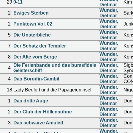
29
9-11
Kim 
Dietmar
Wunder,
2
Ewiges Sterben
Sar
Dietmar
Wunder,
2
Punktown Vol. 02
Junk
Dietmar
Wunder,
5
Die Unsterbliche
Kons
Dietmar
Wunder,
7
Der Schatz der Templer
Kons
Dietmar
Wunder,
8
Der Alte vom Berge
Kons
Dietmar
Die Ferienbande und das bumsfidele
Wunder,
Sigb
4
Geisterschiff
Dietmar
Syn
Wunder,
Conr
4
Das Borodin-Gambit
Dietmar
CO
Wunder,
18
Lady Bedfort und die Papageieninsel
Nige
Dietmar
Wunder,
1
Das dritte Auge
Don 
Dietmar
Wunder,
2
Der Club der Höllensöhne
Don 
Dietmar
Wunder,
3
Das schwarze Amulett
Don 
Dietmar
Wunder,