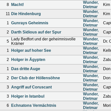
Wunder,
8
Macht!
Kim 
Dietmar
Wunder,
11
Die Hindenburg
Kim 
Dietmar
Wunder,
1
Gunrays Geheimnis
Cap
Dietmar
Wunder,
2
Darth Sidious auf der Spur
Cap
Dietmar
Lady Bedfort und der geheimnisvolle
Wunder,
5
Dr. 
Krämer
Dietmar
Wunder,
1
Holger auf hoher See
Kell
Dietmar
Wunder,
2
Holger in Ägypten
Zaba
Dietmar
Wunder,
1
Das dritte Auge
Don 
Dietmar
Wunder,
2
Der Club der Höllensöhne
Don 
Dietmar
Wunder,
3
Angriff auf Coruscant
Cap
Dietmar
Wunder,
3
Holger in Istanbul
Zaba
Dietmar
Wunder,
6
Echnatons Vermächtnis
Mor
Dietmar