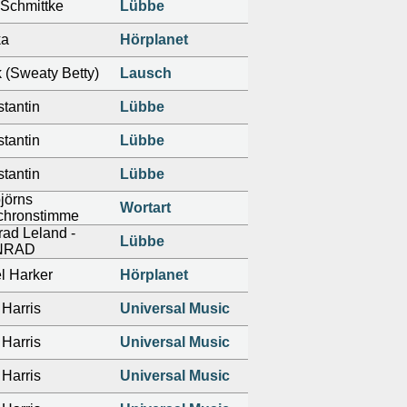
Schmittke
Lübbe
ka
Hörplanet
 (Sweaty Betty)
Lausch
tantin
Lübbe
tantin
Lübbe
tantin
Lübbe
jörns
Wortart
chronstimme
ad Leland -
Lübbe
NRAD
l Harker
Hörplanet
Harris
Universal Music
Harris
Universal Music
Harris
Universal Music