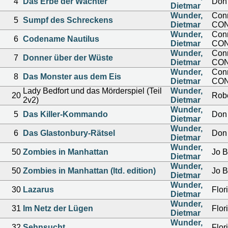
4
Das Erbe der Wächter
Don 
Dietmar
Wunder,
Conr
5
Sumpf des Schreckens
Dietmar
CO
Wunder,
Conr
6
Codename Nautilus
Dietmar
CO
Wunder,
Conr
7
Donner über der Wüste
Dietmar
CO
Wunder,
Conr
8
Das Monster aus dem Eis
Dietmar
CO
Lady Bedfort und das Mörderspiel (Teil
Wunder,
20
Robe
2v2)
Dietmar
Wunder,
5
Das Killer-Kommando
Don 
Dietmar
Wunder,
6
Das Glastonbury-Rätsel
Don 
Dietmar
Wunder,
50
Zombies in Manhattan
Jo B
Dietmar
Wunder,
50
Zombies in Manhattan (ltd. edition)
Jo B
Dietmar
Wunder,
30
Lazarus
Flor
Dietmar
Wunder,
31
Im Netz der Lügen
Flor
Dietmar
Wunder,
32
Sehnsucht
Flor