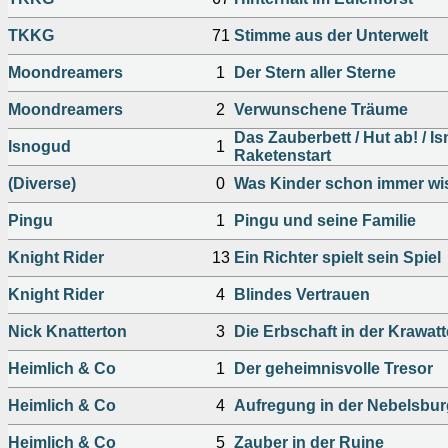
TKKG
71
Stimme aus der Unterwelt
Moondreamers
1
Der Stern aller Sterne
Moondreamers
2
Verwunschene Träume
Das Zauberbett / Hut ab! / 
Isnogud
1
Raketenstart
(Diverse)
0
Was Kinder schon immer wi
Pingu
1
Pingu und seine Familie
Knight Rider
13
Ein Richter spielt sein Spiel
Knight Rider
4
Blindes Vertrauen
Nick Knatterton
3
Die Erbschaft in der Krawatt
Heimlich & Co
1
Der geheimnisvolle Tresor
Heimlich & Co
4
Aufregung in der Nebelsbur
Heimlich & Co
5
Zauber in der Ruine