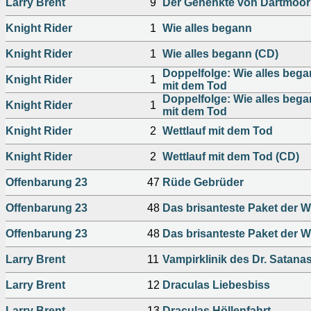
Larry Brent
9
Der Gehenkte von Dartmoor
Knight Rider
1
Wie alles begann
Knight Rider
1
Wie alles begann (CD)
Doppelfolge: Wie alles began
Knight Rider
1
mit dem Tod
Doppelfolge: Wie alles began
Knight Rider
1
mit dem Tod
Knight Rider
2
Wettlauf mit dem Tod
Knight Rider
2
Wettlauf mit dem Tod (CD)
Offenbarung 23
47
Rüde Gebrüder
Offenbarung 23
48
Das brisanteste Paket der W
Offenbarung 23
48
Das brisanteste Paket der W
Larry Brent
11
Vampirklinik des Dr. Satana
Larry Brent
12
Draculas Liebesbiss
Larry Brent
13
Draculas Höllenfahrt