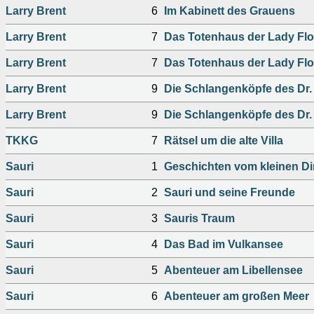
Larry Brent
6
Im Kabinett des Grauens
Larry Brent
7
Das Totenhaus der Lady Fl
Larry Brent
7
Das Totenhaus der Lady Fl
Larry Brent
9
Die Schlangenköpfe des Dr.
Larry Brent
9
Die Schlangenköpfe des Dr
TKKG
7
Rätsel um die alte Villa
Sauri
1
Geschichten vom kleinen Di
Sauri
2
Sauri und seine Freunde
Sauri
3
Sauris Traum
Sauri
4
Das Bad im Vulkansee
Sauri
5
Abenteuer am Libellensee
Sauri
6
Abenteuer am großen Meer