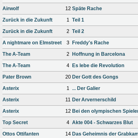
Airwolf
12
Späte Rache
Zurück in die Zukunft
1
Teil 1
Zurück in die Zukunft
2
Teil 2
A nightmare on Elmstreet
3
Freddy's Rache
The A-Team
2
Hoffnung in Barcelona
The A-Team
4
Es lebe die Revolution
Pater Brown
20
Der Gott des Gongs
Asterix
1
... Der Galier
Asterix
11
Der Arvernerschild
Asterix
12
Bei den olympischen Spiele
Top Secret
4
Akte 004 - Schwarzes Blut
Ottos Ottifanten
14
Das Geheimnis der Grabka