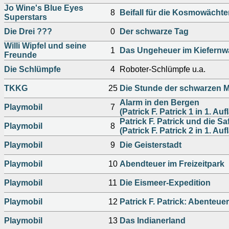
Jo Wine's Blue Eyes
8
Beifall für die Kosmowächte
Superstars
Die Drei ???
0
Der schwarze Tag
Willi Wipfel und seine
1
Das Ungeheuer im Kiefernw
Freunde
Die Schlümpfe
4
Roboter-Schlümpfe u.a.
TKKG
25
Die Stunde der schwarzen 
Alarm in den Bergen
Playmobil
7
(Patrick F. Patrick 1 in 1. Auf
Patrick F. Patrick und die Saf
Playmobil
8
(Patrick F. Patrick 2 in 1. Auf
Playmobil
9
Die Geisterstadt
Playmobil
10
Abendteuer im Freizeitpark
Playmobil
11
Die Eismeer-Expedition
Playmobil
12
Patrick F. Patrick: Abenteue
Playmobil
13
Das Indianerland