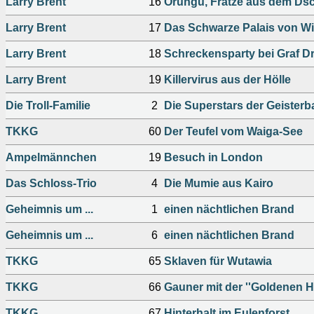
Larry Brent
16
Orungu, Fratze aus dem Ds
Larry Brent
17
Das Schwarze Palais von W
Larry Brent
18
Schreckensparty bei Graf D
Larry Brent
19
Killervirus aus der Hölle
Die Troll-Familie
2
Die Superstars der Geister
TKKG
60
Der Teufel vom Waiga-See
Ampelmännchen
19
Besuch in London
Das Schloss-Trio
4
Die Mumie aus Kairo
Geheimnis um ...
1
einen nächtlichen Brand
Geheimnis um ...
6
einen nächtlichen Brand
TKKG
65
Sklaven für Wutawia
TKKG
66
Gauner mit der ''Goldenen H
TKKG
67
Hinterhalt im Eulenforst