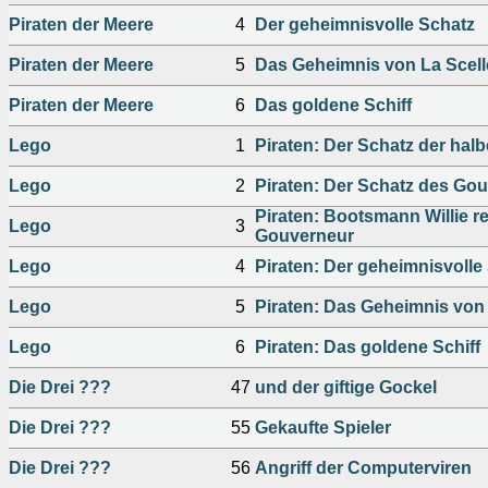
Piraten der Meere
4
Der geheimnisvolle Schatz
Piraten der Meere
5
Das Geheimnis von La Scell
Piraten der Meere
6
Das goldene Schiff
Lego
1
Piraten: Der Schatz der hal
Lego
2
Piraten: Der Schatz des Go
Piraten: Bootsmann Willie re
Lego
3
Gouverneur
Lego
4
Piraten: Der geheimnisvolle
Lego
5
Piraten: Das Geheimnis von 
Lego
6
Piraten: Das goldene Schiff
Die Drei ???
47
und der giftige Gockel
Die Drei ???
55
Gekaufte Spieler
Die Drei ???
56
Angriff der Computerviren