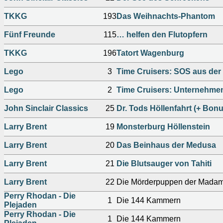
TKKG
193
Das Weihnachts-Phantom
Fünf Freunde
115
… helfen den Flutopfern
TKKG
196
Tatort Wagenburg
Lego
3
Time Cruisers: SOS aus der
Lego
2
Time Cruisers: Unternehm
John Sinclair Classics
25
Dr. Tods Höllenfahrt (+ Bon
Larry Brent
19
Monsterburg Höllenstein
Larry Brent
20
Das Beinhaus der Medusa
Larry Brent
21
Die Blutsauger von Tahiti
Larry Brent
22
Die Mörderpuppen der Mada
Perry Rhodan - Die
1
Die 144 Kammern
Plejaden
Perry Rhodan - Die
1
Die 144 Kammern