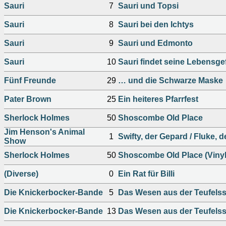
Sauri
7
Sauri und Topsi
Sauri
8
Sauri bei den Ichtys
Sauri
9
Sauri und Edmonto
Sauri
10
Sauri findet seine Lebensge
Fünf Freunde
29
… und die Schwarze Maske
Pater Brown
25
Ein heiteres Pfarrfest
Sherlock Holmes
50
Shoscombe Old Place
Jim Henson's Animal
1
Swifty, der Gepard / Fluke, 
Show
Sherlock Holmes
50
Shoscombe Old Place (Vinyl
(Diverse)
0
Ein Rat für Billi
Die Knickerbocker-Bande
5
Das Wesen aus der Teufels
Die Knickerbocker-Bande
13
Das Wesen aus der Teufels