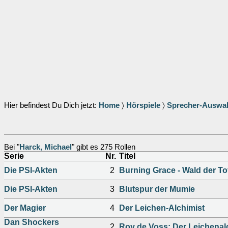
Hier befindest Du Dich jetzt:
Home
〉
Hörspiele
〉
Sprecher-Auswa
Bei "
Harck, Michael
" gibt es 275 Rollen
Serie
Nr.
Titel
Die PSI-Akten
2
Burning Grace - Wald der T
Die PSI-Akten
3
Blutspur der Mumie
Der Magier
4
Der Leichen-Alchimist
Dan Shockers
2
Roy de Voss: Der Leichenal