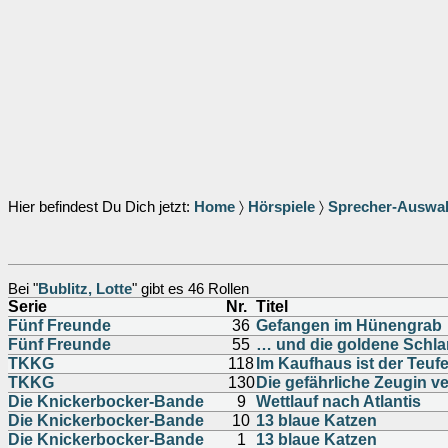
Hier befindest Du Dich jetzt:
Home
〉
Hörspiele
〉
Sprecher-Auswa
Bei "
Bublitz, Lotte
" gibt es 46 Rollen
Serie
Nr.
Titel
Fünf Freunde
36
Gefangen im Hünengrab
Fünf Freunde
55
… und die goldene Schl
TKKG
118
Im Kaufhaus ist der Teufe
TKKG
130
Die gefährliche Zeugin v
Die Knickerbocker-Bande
9
Wettlauf nach Atlantis
Die Knickerbocker-Bande
10
13 blaue Katzen
Die Knickerbocker-Bande
1
13 blaue Katzen