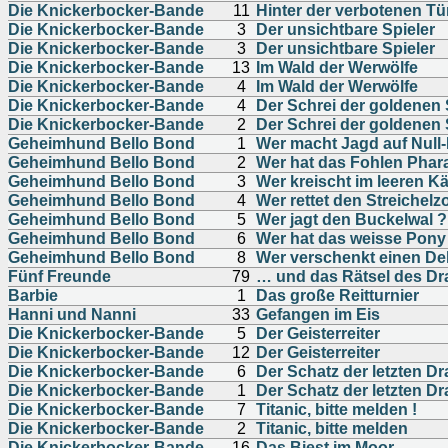
Die Knickerbocker-Bande
11
Hinter der verbotenen Tü
Die Knickerbocker-Bande
3
Der unsichtbare Spieler
Die Knickerbocker-Bande
3
Der unsichtbare Spieler
Die Knickerbocker-Bande
13
Im Wald der Werwölfe
Die Knickerbocker-Bande
4
Im Wald der Werwölfe
Die Knickerbocker-Bande
4
Der Schrei der goldenen
Die Knickerbocker-Bande
2
Der Schrei der goldenen
Geheimhund Bello Bond
1
Wer macht Jagd auf Null-
Geheimhund Bello Bond
2
Wer hat das Fohlen Phara
Geheimhund Bello Bond
3
Wer kreischt im leeren Kä
Geheimhund Bello Bond
4
Wer rettet den Streichelz
Geheimhund Bello Bond
5
Wer jagt den Buckelwal ?
Geheimhund Bello Bond
6
Wer hat das weisse Pony
Geheimhund Bello Bond
8
Wer verschenkt einen Del
Fünf Freunde
79
… und das Rätsel des D
Barbie
1
Das große Reitturnier
Hanni und Nanni
33
Gefangen im Eis
Die Knickerbocker-Bande
5
Der Geisterreiter
Die Knickerbocker-Bande
12
Der Geisterreiter
Die Knickerbocker-Bande
6
Der Schatz der letzten D
Die Knickerbocker-Bande
1
Der Schatz der letzten D
Die Knickerbocker-Bande
7
Titanic, bitte melden !
Die Knickerbocker-Bande
2
Titanic, bitte melden
Die Knickerbocker-Bande
16
Das Biest im Moor