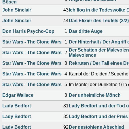
Bösen
John Sinclair
43
Ich flog in die Todeswolke (
John Sinclair
44
Das Elixier des Teufels (2/2)
Don Harris Psycho-Cop
1
Das dritte Auge
Star Wars - The Clone Wars
1
Der Hinterhalt / Der Angriff
Der Schatten der Malevolen
Star Wars - The Clone Wars
2
Malevolence
Star Wars - The Clone Wars
3
Rekruten / Der Fall eines D
Star Wars - The Clone Wars
4
Kampf der Droiden / Superhef
Star Wars - The Clone Wars
5
Im Mantel der Dunkelheit / I
Edgar Wallace
3
Der unheimliche Mönch
Lady Bedfort
81
Lady Bedfort und der Tod 
Lady Bedfort
85
Lady Bedfort und der Preis
Lady Bedfort
92
Der gestohlene Abschied