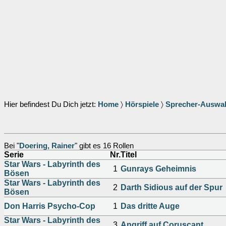
Hier befindest Du Dich jetzt:
Home
〉
Hörspiele
〉
Sprecher-Auswa
Bei "
Doering, Rainer
" gibt es 16 Rollen
Serie
Nr.
Titel
Star Wars - Labyrinth des
1
Gunrays Geheimnis
Bösen
Star Wars - Labyrinth des
2
Darth Sidious auf der Spur
Bösen
Don Harris Psycho-Cop
1
Das dritte Auge
Star Wars - Labyrinth des
3
Angriff auf Coruscant