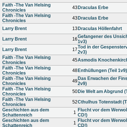
Faith -The Van Helsing
43
Draculas Erbe
Chronicles
Faith -The Van Helsing
43
Draculas Erbe
Chronicles
Larry Brent
13
Draculas Höllenfahrt
Gefangener des Unsich
Larry Brent
16
1v3)
Tod in der Gespenstervi
Larry Brent
17
2v3)
Faith -The Van Helsing
45
Asmodis Knochenkirc
Chronicles
Faith -The Van Helsing
48
Enthüllungen (Teil 1v9)
Chronicles
Faith -The Van Helsing
Das Erwachen der Finst
49
Chronicles
2v9)
Faith -The Van Helsing
50
Die Welt am Abgrund (T
Chronicles
Faith -The Van Helsing
52
Cthulhus Totenstadt (Te
Chronicles
Geschichten aus dem
Flucht vor dem Werwolf
1
Schattenreich
CD!)
Geschichten aus dem
Flucht vor dem Werwolf
1
Schattenreich
CD!)