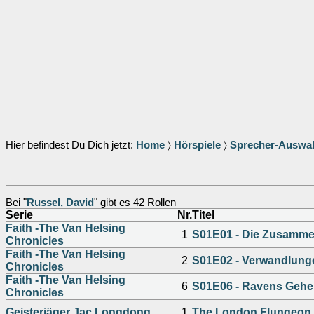
Hier befindest Du Dich jetzt:
Home
〉
Hörspiele
〉
Sprecher-Auswa
Bei "
Russel, David
" gibt es 42 Rollen
Serie
Nr.
Titel
Faith -The Van Helsing
1
S01E01 - Die Zusamme
Chronicles
Faith -The Van Helsing
2
S01E02 - Verwandlung
Chronicles
Faith -The Van Helsing
6
S01E06 - Ravens Gehe
Chronicles
Geisterjäger Jac Longdong
1
The London Flungeon