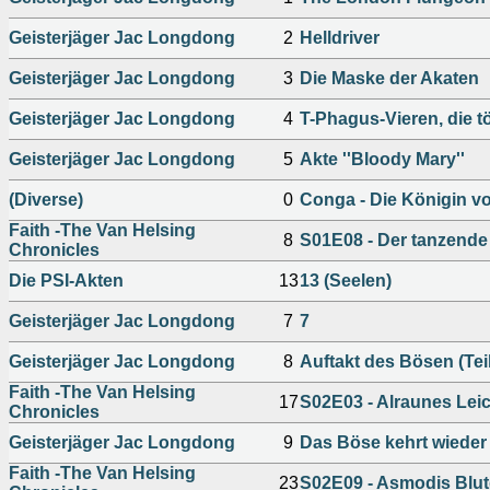
Geisterjäger Jac Longdong
2
Helldriver
Geisterjäger Jac Longdong
3
Die Maske der Akaten
Geisterjäger Jac Longdong
4
T-Phagus-Vieren, die t
Geisterjäger Jac Longdong
5
Akte ''Bloody Mary''
(Diverse)
0
Conga - Die Königin 
Faith -The Van Helsing
8
S01E08 - Der tanzende
Chronicles
Die PSI-Akten
13
13 (Seelen)
Geisterjäger Jac Longdong
7
7
Geisterjäger Jac Longdong
8
Auftakt des Bösen (Tei
Faith -The Van Helsing
17
S02E03 - Alraunes Lei
Chronicles
Geisterjäger Jac Longdong
9
Das Böse kehrt wieder (
Faith -The Van Helsing
23
S02E09 - Asmodis Blu