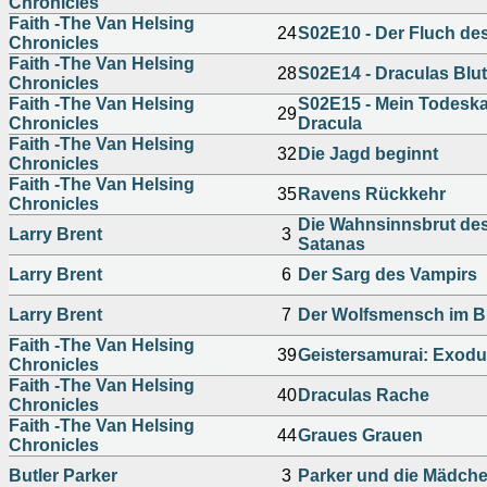
Chronicles
Faith -The Van Helsing
24
S02E10 - Der Fluch de
Chronicles
Faith -The Van Helsing
28
S02E14 - Draculas Blu
Chronicles
Faith -The Van Helsing
S02E15 - Mein Todeska
29
Chronicles
Dracula
Faith -The Van Helsing
32
Die Jagd beginnt
Chronicles
Faith -The Van Helsing
35
Ravens Rückkehr
Chronicles
Die Wahnsinnsbrut des
Larry Brent
3
Satanas
Larry Brent
6
Der Sarg des Vampirs
Larry Brent
7
Der Wolfsmensch im B
Faith -The Van Helsing
39
Geistersamurai: Exodus
Chronicles
Faith -The Van Helsing
40
Draculas Rache
Chronicles
Faith -The Van Helsing
44
Graues Grauen
Chronicles
Butler Parker
3
Parker und die Mädchen