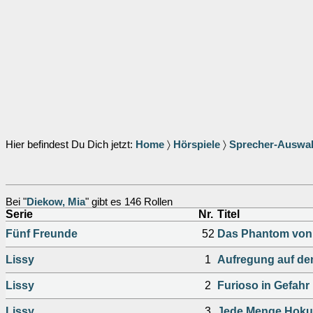
Hier befindest Du Dich jetzt:
Home
〉
Hörspiele
〉
Sprecher-Auswa
Bei "
Diekow, Mia
" gibt es 146 Rollen
Serie
Nr.
Titel
Fünf Freunde
52
Das Phantom von
Lissy
1
Aufregung auf de
Lissy
2
Furioso in Gefahr
Lissy
3
Jede Menge Hoku