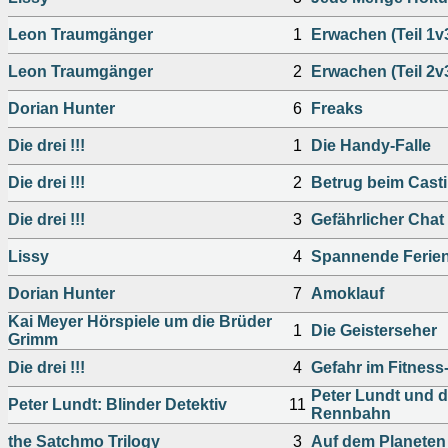
Leon Traumgänger
1
Erwachen (Teil 1v
Leon Traumgänger
2
Erwachen (Teil 2v
Dorian Hunter
6
Freaks
Die drei !!!
1
Die Handy-Falle
Die drei !!!
2
Betrug beim Cast
Die drei !!!
3
Gefährlicher Chat
Lissy
4
Spannende Ferien
Dorian Hunter
7
Amoklauf
Kai Meyer Hörspiele um die Brüder
1
Die Geisterseher
Grimm
Die drei !!!
4
Gefahr im Fitness
Peter Lundt und d
Peter Lundt: Blinder Detektiv
11
Rennbahn
the Satchmo Trilogy
3
Auf dem Planeten