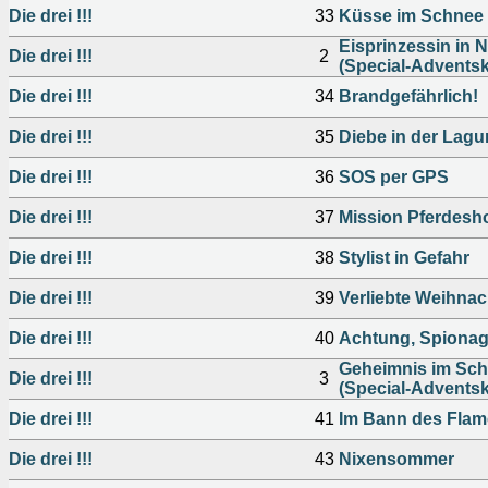
Die drei !!!
33
Küsse im Schnee
Eisprinzessin in N
Die drei !!!
2
(Special-Adventsk
Die drei !!!
34
Brandgefährlich!
Die drei !!!
35
Diebe in der Lagu
Die drei !!!
36
SOS per GPS
Die drei !!!
37
Mission Pferdesh
Die drei !!!
38
Stylist in Gefahr
Die drei !!!
39
Verliebte Weihna
Die drei !!!
40
Achtung, Spionag
Geheimnis im Sc
Die drei !!!
3
(Special-Adventsk
Die drei !!!
41
Im Bann des Fla
Die drei !!!
43
Nixensommer