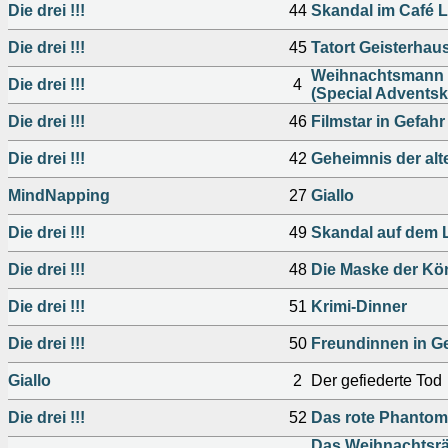
Die drei !!!
44
Skandal im Café 
Die drei !!!
45
Tatort Geisterhau
Weihnachtsmann 
Die drei !!!
4
(Special Adventsk
Die drei !!!
46
Filmstar in Gefahr
Die drei !!!
42
Geheimnis der alte
MindNapping
27
Giallo
Die drei !!!
49
Skandal auf dem 
Die drei !!!
48
Die Maske der Kö
Die drei !!!
51
Krimi-Dinner
Die drei !!!
50
Freundinnen in G
Giallo
2
Der gefiederte Tod
Die drei !!!
52
Das rote Phantom
Das Weihnachtsrä