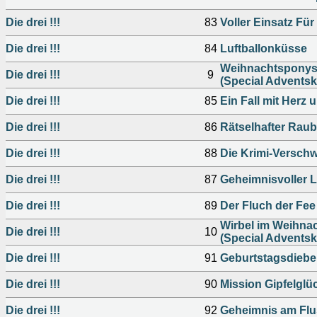
Die drei !!!
83
Voller Einsatz Für
Die drei !!!
84
Luftballonküsse
Weihnachtsponys 
Die drei !!!
9
(Special Adventsk
Die drei !!!
85
Ein Fall mit Herz 
Die drei !!!
86
Rätselhafter Raub
Die drei !!!
88
Die Krimi-Versch
Die drei !!!
87
Geheimnisvoller L
Die drei !!!
89
Der Fluch der Fee
Wirbel im Weihna
Die drei !!!
10
(Special Adventsk
Die drei !!!
91
Geburtstagsdiebe
Die drei !!!
90
Mission Gipfelglü
Die drei !!!
92
Geheimnis am Flu