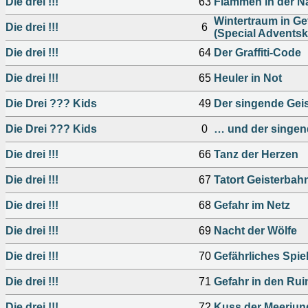
Die drei !!!
63
Flammen in der N
Wintertraum in Ge
Die drei !!!
6
(Special Adventsk
Die drei !!!
64
Der Graffiti-Code
Die drei !!!
65
Heuler in Not
Die Drei ??? Kids
49
Der singende Geis
Die Drei ??? Kids
0
… und der singen
Die drei !!!
66
Tanz der Herzen
Die drei !!!
67
Tatort Geisterbah
Die drei !!!
68
Gefahr im Netz
Die drei !!!
69
Nacht der Wölfe
Die drei !!!
70
Gefährliches Spie
Die drei !!!
71
Gefahr in den Rui
Die drei !!!
72
Kuss der Meerjun