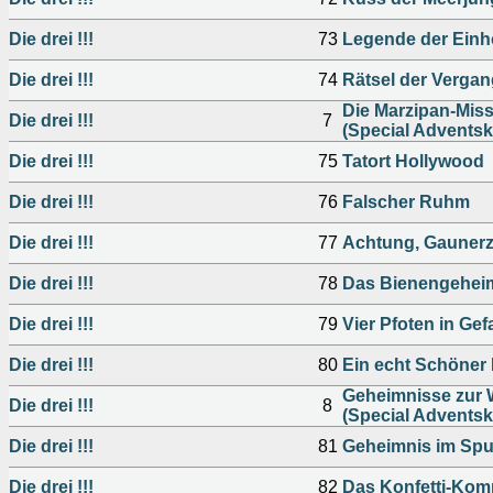
Die drei !!!
73
Legende der Einh
Die drei !!!
74
Rätsel der Vergan
Die Marzipan-Mis
Die drei !!!
7
(Special Adventsk
Die drei !!!
75
Tatort Hollywood
Die drei !!!
76
Falscher Ruhm
Die drei !!!
77
Achtung, Gaunerz
Die drei !!!
78
Das Bienengehei
Die drei !!!
79
Vier Pfoten in Gef
Die drei !!!
80
Ein echt Schöner 
Geheimnisse zur 
Die drei !!!
8
(Special Adventsk
Die drei !!!
81
Geheimnis im Spu
Die drei !!!
82
Das Konfetti-Komp