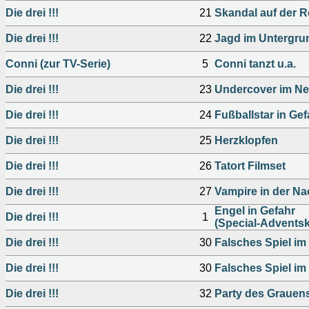
Die drei !!!
21
Skandal auf der 
Die drei !!!
22
Jagd im Untergru
Conni (zur TV-Serie)
5
Conni tanzt u.a.
Die drei !!!
23
Undercover im Ne
Die drei !!!
24
Fußballstar in Gef
Die drei !!!
25
Herzklopfen
Die drei !!!
26
Tatort Filmset
Die drei !!!
27
Vampire in der Na
Engel in Gefahr
Die drei !!!
1
(Special-Adventsk
Die drei !!!
30
Falsches Spiel im 
Die drei !!!
30
Falsches Spiel im 
Die drei !!!
32
Party des Grauen