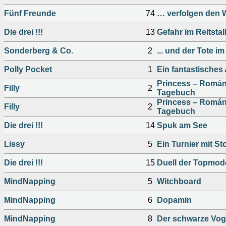
Fünf Freunde
74
… verfolgen den W
Die drei !!!
13
Gefahr im Reitstal
Sonderberg & Co.
2
... und der Tote i
Polly Pocket
1
Ein fantastisches
Princess – Román
Filly
2
Tagebuch
Princess – Román
Filly
2
Tagebuch
Die drei !!!
14
Spuk am See
Lissy
5
Ein Turnier mit St
Die drei !!!
15
Duell der Topmod
MindNapping
5
Witchboard
MindNapping
6
Dopamin
MindNapping
8
Der schwarze Vog