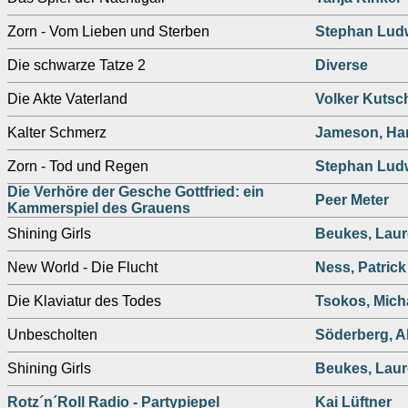
Zorn - Vom Lieben und Sterben
Stephan Lud
Die schwarze Tatze 2
Diverse
Die Akte Vaterland
Volker Kutsc
Kalter Schmerz
Jameson, Ha
Zorn - Tod und Regen
Stephan Lud
Die Verhöre der Gesche Gottfried: ein
Peer Meter
Kammerspiel des Grauens
Shining Girls
Beukes, Lau
New World - Die Flucht
Ness, Patrick
Die Klaviatur des Todes
Tsokos, Mich
Unbescholten
Söderberg, A
Shining Girls
Beukes, Lau
Rotz´n´Roll Radio - Partypiepel
Kai Lüftner