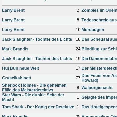
Larry Brent
2
Zombies im Orient
Larry Brent
8
Todesschreie au
Larry Brent
10
Mordaugen
Jack Slaughter - Tochter des Lichts
18
Das Scheusal au
Mark Brandis
24
Blindflug zur Sch
Jack Slaughter - Tochter des Lichts
19
Die Dämonenfabr
Hui Buh neue Welt
17
Der Meisterdetekt
Das Feuer von As
Gruselkabinett
77
Howard)
Sherlock Holmes - Die geheimen
8
Walpurgisnacht
Fälle des Meisterdetektivs
Star Wars - Die dunkle Seite der
1
Gejagte des Impe
Macht
Tom Shark - Der König der Detektive
1
Das Hotelgespen
Mark Brandis
25
Raumposition Ob