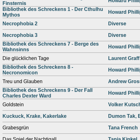
Howard Philli
Finsternis
Bibliothek des Schreckens 1 - Der Cthulhu
Howard Philli
Mythos
Necrophobia 2
Diverse
Necrophobia 3
Diverse
Bibliothek des Schreckens 7 - Berge des
Howard Philli
Wahnsinns
Die glücklichen Tage
Laurent Graff
Bibliothek des Schreckens 8 -
Howard Philli
Necronomicon
Treu und Glauben
Andrew Gros
Bibliothek des Schreckens 9 - Der Fall
Howard Philli
Charles Dexter Ward
Goldstein
Volker Kutsc
Kuckuck, Krake, Kakerlake
Dumon Tak, B
Grabesgrün
Tana French
Das Spiel der Nachtigall
Tanja Kinkel