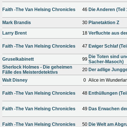
Faith -The Van Helsing Chronicles
46
Die Anderen (Teil 
Mark Brandis
30
Planetaktion Z
Larry Brent
18
Verfluchte aus dem
Faith -The Van Helsing Chronicles
47
Ewiger Schlaf (Teil
Die Toten sind un
Gruselkabinett
99
Sacher-Masoch)
Sherlock Holmes - Die geheimen
20
Der adlige Jungge
Fälle des Meisterdetektivs
Walt Disney
0
Alice im Wunderlan
Faith -The Van Helsing Chronicles
48
Enthüllungen (Tei
Faith -The Van Helsing Chronicles
49
Das Erwachen der 
Faith -The Van Helsing Chronicles
50
Die Welt am Abgru