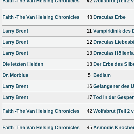
Faith -The Van Helsing Chronicles
42
Wolfsbrut (Teil 2 
Faith -The Van Helsing Chronicles
43
Draculas Erbe
Larry Brent
11
Vampirklinik des 
Larry Brent
12
Draculas Liebesb
Larry Brent
13
Draculas Höllenfa
Die letzten Helden
13
Der Erbe des Silb
Dr. Morbius
5
Bedlam
Larry Brent
16
Gefangener des Un
Larry Brent
17
Tod in der Gespens
Faith -The Van Helsing Chronicles
42
Wolfsbrut (Teil 2 
Faith -The Van Helsing Chronicles
45
Asmodis Knochen