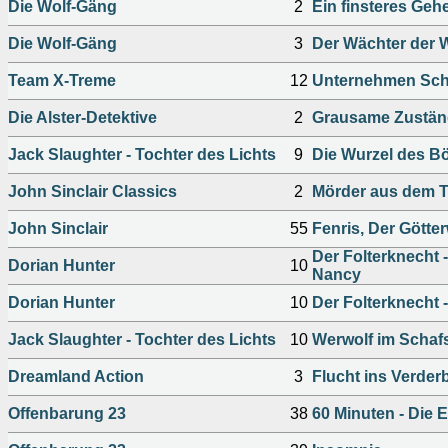
Die Wolf-Gäng
2
Ein finsteres Geh
Die Wolf-Gäng
3
Der Wächter der 
Team X-Treme
12
Unternehmen Sch
Die Alster-Detektive
2
Grausame Zustän
Jack Slaughter - Tochter des Lichts
9
Die Wurzel des B
John Sinclair Classics
2
Mörder aus dem T
John Sinclair
55
Fenris, Der Götter
Der Folterknecht -
Dorian Hunter
10
Nancy
Dorian Hunter
10
Der Folterknecht 
Jack Slaughter - Tochter des Lichts
10
Werwolf im Schaf
Dreamland Action
3
Flucht ins Verder
Offenbarung 23
38
60 Minuten - Die E