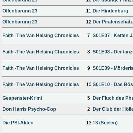
Offenbarung 23
11
Die Hindenburg
Offenbarung 23
12
Der Piratenschatz
Faith -The Van Helsing Chronicles
7
S01E07 - Ketten 
Faith -The Van Helsing Chronicles
8
S01E08 - Der tan
Faith -The Van Helsing Chronicles
9
S01E09 - Mörderi
Faith -The Van Helsing Chronicles
10
S01E10 - Das Bö
Gespenster-Krimi
5
Der Fluch des Ph
Don Harris Psycho-Cop
2
Der Club der Höl
Die PSI-Akten
13
13 (Seelen)