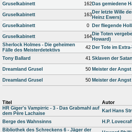
Gruselkabinett
162
Das gemiedene Hau
Der letzte Wille 
Gruselkabinett
163
Heinz Ewers)
Gruselkabinett
0
Der fliegende Hol
Die Toten vergebe
Gruselkabinett
164
Howard)
Sherlock Holmes - Die geheimen
42
Der Tote im Extr
Fälle des Meisterdetektivs
Tony Ballard
41
Sklaven der Sata
Dreamland Grusel
50
Meister der Angst
Dreamland Grusel
50
Meister der Angst
Titel
Autor
HR Giger's Vampirric - 3 - Das Grabmahl auf
Karl Hans St
dem Père Lachaise
Berge des Wahnsinns
H.P. Lovecraf
Bibliothek des Schreckens 6 - Jäger der