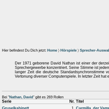
Hier befindest Du Dich jetzt:
Home
〉
Hörspiele
〉
Sprecher-Auswa
Der 1971 geborene David Nathan ist einer der derzei
Sprechergewerbe konzentriert. Seine Stimme ist jedem 
langer Zeit die deutsche Standardsynchronstimme vo
Vertonung diverser Computerspiele. In letzter Zeit hat e
Bei "
Nathan, David
" gibt es 269 Rollen
Serie
Nr.
Titel
Gruselkabinett
1
Carmilla, der Vamp