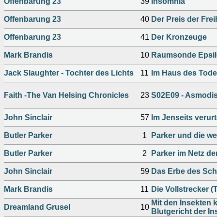
Offenbarung 23
39
Insomnia
Offenbarung 23
40
Der Preis der Frei
Offenbarung 23
41
Der Kronzeuge
Mark Brandis
10
Raumsonde Epsilo
Jack Slaughter - Tochter des Lichts
11
Im Haus des Tod
Faith -The Van Helsing Chronicles
23
S02E09 - Asmodis
John Sinclair
57
Im Jenseits verurte
Butler Parker
1
Parker und die we
Butler Parker
2
Parker im Netz de
John Sinclair
59
Das Erbe des Sc
Mark Brandis
11
Die Vollstrecker (T
Mit den Insekten 
Dreamland Grusel
10
Blutgericht der In