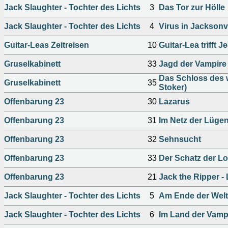
Jack Slaughter - Tochter des Lichts
3
Das Tor zur Hölle
Jack Slaughter - Tochter des Lichts
4
Virus in Jacksonvi
Guitar-Leas Zeitreisen
10
Guitar-Lea trifft J
Gruselkabinett
33
Jagd der Vampire (
Das Schloss des
Gruselkabinett
35
Stoker)
Offenbarung 23
30
Lazarus
Offenbarung 23
31
Im Netz der Lüge
Offenbarung 23
32
Sehnsucht
Offenbarung 23
33
Der Schatz der L
Offenbarung 23
21
Jack the Ripper - 
Jack Slaughter - Tochter des Lichts
5
Am Ende der Welt
Jack Slaughter - Tochter des Lichts
6
Im Land der Vamp