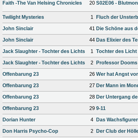
Faith -The Van Helsing Chronicles
20
S02E06 - Blutmo
Twilight Mysteries
1
Fluch der Unsterb
John Sinclair
41
Die Schöne aus d
John Sinclair
44
Das Elixier des Te
Jack Slaughter - Tochter des Lichts
1
Tochter des Licht
Jack Slaughter - Tochter des Lichts
2
Professor Dooms
Offenbarung 23
26
Wer hat Angst vo
Offenbarung 23
27
Der Mann im Mon
Offenbarung 23
28
Der Untergang de
Offenbarung 23
29
9-11
Dorian Hunter
4
Das Wachsfiguren
Don Harris Psycho-Cop
2
Der Club der Höl