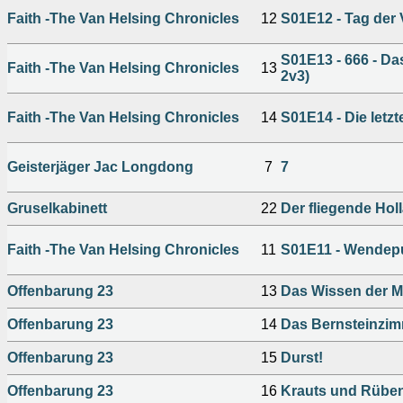
Faith -The Van Helsing Chronicles
12
S01E12 - Tag der V
S01E13 - 666 - Da
Faith -The Van Helsing Chronicles
13
2v3)
Faith -The Van Helsing Chronicles
14
S01E14 - Die letzt
Geisterjäger Jac Longdong
7
7
Gruselkabinett
22
Der fliegende Hol
Faith -The Van Helsing Chronicles
11
S01E11 - Wendep
Offenbarung 23
13
Das Wissen der M
Offenbarung 23
14
Das Bernsteinzi
Offenbarung 23
15
Durst!
Offenbarung 23
16
Krauts und Rübe