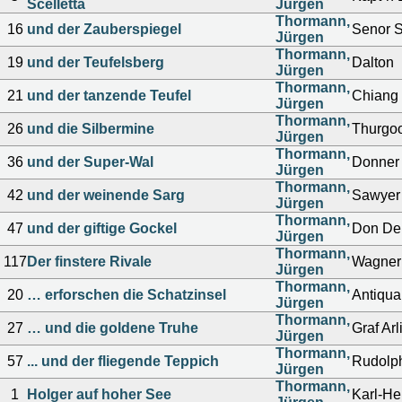
Scelletta
Jürgen
Thormann,
16
und der Zauberspiegel
Senor S
Jürgen
Thormann,
19
und der Teufelsberg
Dalton
Jürgen
Thormann,
21
und der tanzende Teufel
Chiang
Jürgen
Thormann,
26
und die Silbermine
Thurgo
Jürgen
Thormann,
36
und der Super-Wal
Donner
Jürgen
Thormann,
42
und der weinende Sarg
Sawyer
Jürgen
Thormann,
47
und der giftige Gockel
Don De
Jürgen
Thormann,
117
Der finstere Rivale
Wagner
Jürgen
Thormann,
20
… erforschen die Schatzinsel
Antiqua
Jürgen
Thormann,
27
… und die goldene Truhe
Graf Arl
Jürgen
Thormann,
57
... und der fliegende Teppich
Rudolp
Jürgen
Thormann,
1
Holger auf hoher See
Karl-He