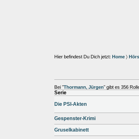
Hier befindest Du Dich jetzt:
Home
〉
Hörs
Bei "
Thormann, Jürgen
" gibt es 356 Roll
Serie
Die PSI-Akten
Gespenster-Krimi
Gruselkabinett