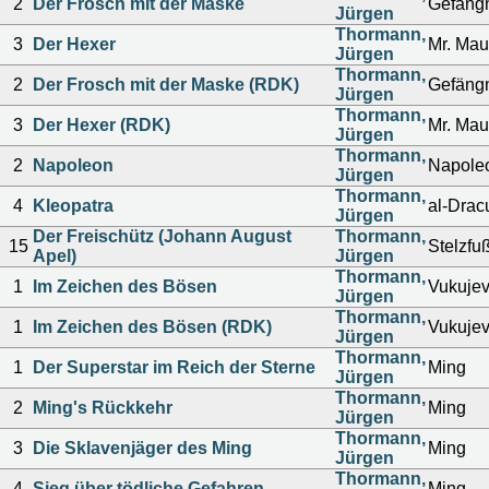
2
Der Frosch mit der Maske
Gefängn
Jürgen
Thormann,
3
Der Hexer
Mr. Mau
Jürgen
Thormann,
2
Der Frosch mit der Maske (RDK)
Gefängn
Jürgen
Thormann,
3
Der Hexer (RDK)
Mr. Mau
Jürgen
Thormann,
2
Napoleon
Napole
Jürgen
Thormann,
4
Kleopatra
al-Drac
Jürgen
Der Freischütz (Johann August
Thormann,
15
Stelzfu
Apel)
Jürgen
Thormann,
1
Im Zeichen des Bösen
Vukuje
Jürgen
Thormann,
1
Im Zeichen des Bösen (RDK)
Vukuje
Jürgen
Thormann,
1
Der Superstar im Reich der Sterne
Ming
Jürgen
Thormann,
2
Ming's Rückkehr
Ming
Jürgen
Thormann,
3
Die Sklavenjäger des Ming
Ming
Jürgen
Thormann,
4
Sieg über tödliche Gefahren
Ming