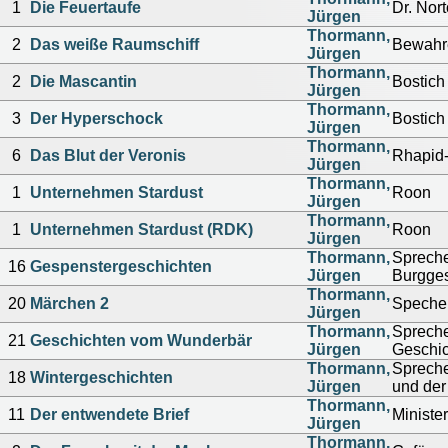
1
Die Feuertaufe
Dr. Nor
Jürgen
Thormann,
2
Das weiße Raumschiff
Bewahr
Jürgen
Thormann,
2
Die Mascantin
Bostich
Jürgen
Thormann,
3
Der Hyperschock
Bostich
Jürgen
Thormann,
6
Das Blut der Veronis
Rhapid-
Jürgen
Thormann,
1
Unternehmen Stardust
Roon
Jürgen
Thormann,
1
Unternehmen Stardust (RDK)
Roon
Jürgen
Thormann,
Sprecher
16
Gespenstergeschichten
Jürgen
Burgges
Thormann,
20
Märchen 2
Specher
Jürgen
Thormann,
Spreche
21
Geschichten vom Wunderbär
Jürgen
Geschi
Thormann,
Sprecher
18
Wintergeschichten
Jürgen
und der 
Thormann,
11
Der entwendete Brief
Minister
Jürgen
Thormann,