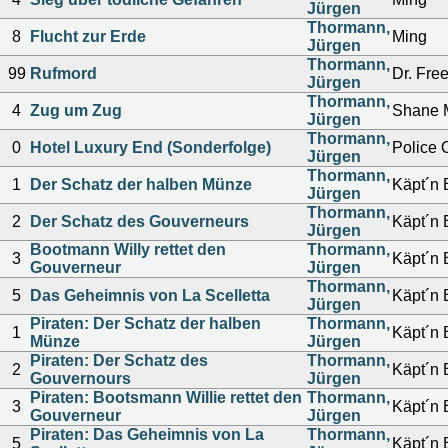
Jürgen
Thormann,
8
Flucht zur Erde
Ming
Jürgen
Thormann,
99
Rufmord
Dr. Fre
Jürgen
Thormann,
4
Zug um Zug
Shane 
Jürgen
Thormann,
0
Hotel Luxury End (Sonderfolge)
Police O
Jürgen
Thormann,
1
Der Schatz der halben Münze
Käpt´n
Jürgen
Thormann,
2
Der Schatz des Gouverneurs
Käpt´n
Jürgen
Bootmann Willy rettet den
Thormann,
3
Käpt´n
Gouverneur
Jürgen
Thormann,
5
Das Geheimnis von La Scelletta
Käpt´n
Jürgen
Piraten: Der Schatz der halben
Thormann,
1
Käpt´n
Münze
Jürgen
Piraten: Der Schatz des
Thormann,
2
Käpt´n
Gouvernours
Jürgen
Piraten: Bootsmann Willie rettet den
Thormann,
3
Käpt´n
Gouverneur
Jürgen
Piraten: Das Geheimnis von La
Thormann,
5
Käpt´n