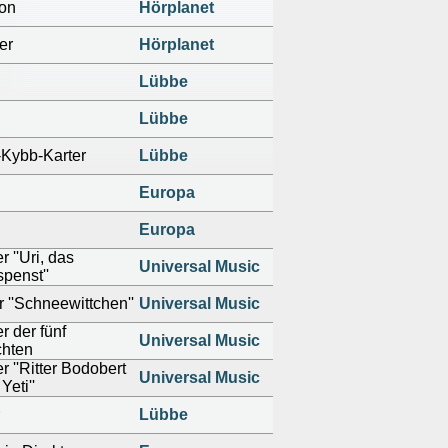
ton
Hörplanet
er
Hörplanet
Lübbe
Lübbe
Kybb-Karter
Lübbe
Europa
Europa
 ''Uri, das
Universal Music
penst''
 ''Schneewittchen''
Universal Music
r der fünf
Universal Music
chten
 ''Ritter Bodobert
Universal Music
Yeti''
Lübbe