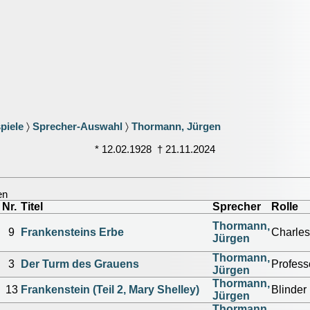
piele
〉
Sprecher-Auswahl
〉
Thormann, Jürgen
* 12.02.1928 † 21.11.2024
en
Nr.
Titel
Sprecher
Rolle
Thormann,
9
Frankensteins Erbe
Charles
Jürgen
Thormann,
3
Der Turm des Grauens
Professo
Jürgen
Thormann,
13
Frankenstein (Teil 2, Mary Shelley)
Blinder
Jürgen
Thormann,