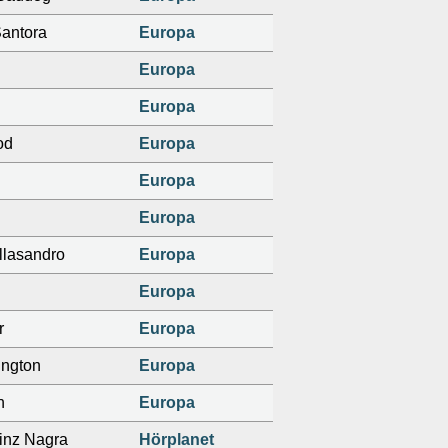
antora
Europa
Europa
Europa
od
Europa
Europa
Europa
llasandro
Europa
Europa
r
Europa
ington
Europa
h
Europa
inz Nagra
Hörplanet