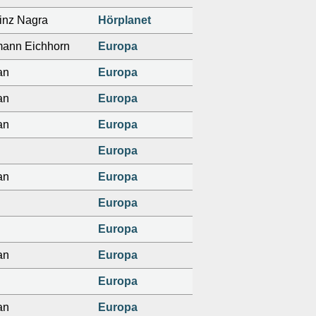
inz Nagra
Hörplanet
ann Eichhorn
Europa
an
Europa
an
Europa
an
Europa
Europa
an
Europa
Europa
Europa
an
Europa
Europa
an
Europa