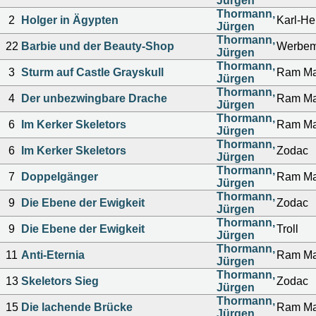
Jürgen
Thormann,
2
Holger in Ägypten
Karl-He
Jürgen
Thormann,
22
Barbie und der Beauty-Shop
Werbem
Jürgen
Thormann,
3
Sturm auf Castle Grayskull
Ram M
Jürgen
Thormann,
4
Der unbezwingbare Drache
Ram M
Jürgen
Thormann,
6
Im Kerker Skeletors
Ram M
Jürgen
Thormann,
6
Im Kerker Skeletors
Zodac
Jürgen
Thormann,
7
Doppelgänger
Ram M
Jürgen
Thormann,
9
Die Ebene der Ewigkeit
Zodac
Jürgen
Thormann,
9
Die Ebene der Ewigkeit
Troll
Jürgen
Thormann,
11
Anti-Eternia
Ram M
Jürgen
Thormann,
13
Skeletors Sieg
Zodac
Jürgen
Thormann,
15
Die lachende Brücke
Ram M
Jürgen