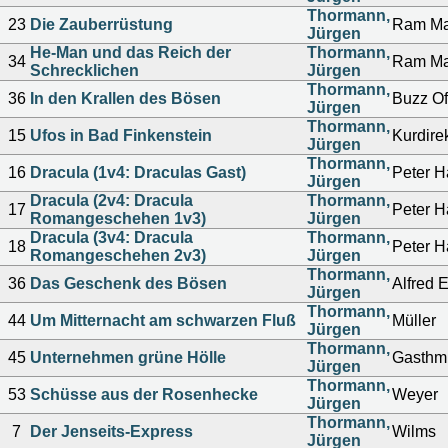
Thormann,
23
Die Zauberrüstung
Ram M
Jürgen
He-Man und das Reich der
Thormann,
34
Ram M
Schrecklichen
Jürgen
Thormann,
36
In den Krallen des Bösen
Buzz Of
Jürgen
Thormann,
15
Ufos in Bad Finkenstein
Kurdire
Jürgen
Thormann,
16
Dracula (1v4: Draculas Gast)
Peter H
Jürgen
Dracula (2v4: Dracula
Thormann,
17
Peter H
Romangeschehen 1v3)
Jürgen
Dracula (3v4: Dracula
Thormann,
18
Peter H
Romangeschehen 2v3)
Jürgen
Thormann,
36
Das Geschenk des Bösen
Alfred 
Jürgen
Thormann,
44
Um Mitternacht am schwarzen Fluß
Müller
Jürgen
Thormann,
45
Unternehmen grüne Hölle
Gasthm
Jürgen
Thormann,
53
Schüsse aus der Rosenhecke
Weyer
Jürgen
Thormann,
7
Der Jenseits-Express
Wilms
Jürgen