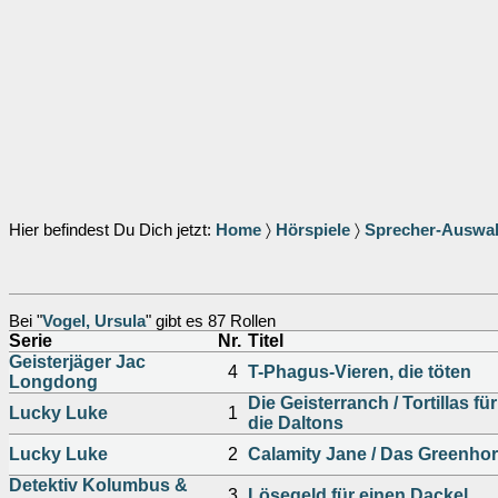
Hier befindest Du Dich jetzt:
Home
〉
Hörspiele
〉
Sprecher-Auswa
Bei "
Vogel, Ursula
" gibt es 87 Rollen
Serie
Nr.
Titel
Geisterjäger Jac
4
T-Phagus-Vieren, die töten
Longdong
Die Geisterranch / Tortillas für
Lucky Luke
1
die Daltons
Lucky Luke
2
Calamity Jane / Das Greenho
Detektiv Kolumbus &
3
Lösegeld für einen Dackel