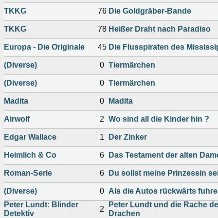
TKKG
76
Die Goldgräber-Bande
TKKG
78
Heißer Draht nach Paradiso
Europa - Die Originale
45
Die Flusspiraten des Mississi
(Diverse)
0
Tiermärchen
(Diverse)
0
Tiermärchen
Madita
0
Madita
Airwolf
2
Wo sind all die Kinder hin ?
Edgar Wallace
1
Der Zinker
Heimlich & Co
6
Das Testament der alten Dam
Roman-Serie
6
Du sollst meine Prinzessin se
(Diverse)
0
Als die Autos rückwärts fuhr
Peter Lundt: Blinder
Peter Lundt und die Rache d
2
Detektiv
Drachen