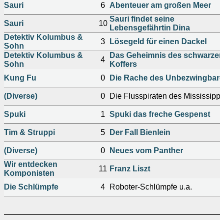
Sauri
6
Abenteuer am großen Meer
Sauri findet seine
Sauri
10
Lebensgefährtin Dina
Detektiv Kolumbus &
3
Lösegeld für einen Dackel
Sohn
Detektiv Kolumbus &
Das Geheimnis des schwarze
4
Sohn
Koffers
Kung Fu
0
Die Rache des Unbezwingba
(Diverse)
0
Die Flusspiraten des Mississipp
Spuki
1
Spuki das freche Gespenst
Tim & Struppi
5
Der Fall Bienlein
(Diverse)
0
Neues vom Panther
Wir entdecken
11
Franz Liszt
Komponisten
Die Schlümpfe
4
Roboter-Schlümpfe u.a.